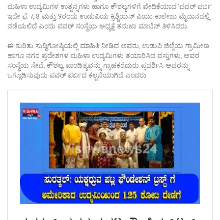
ಮಹಿಳಾ ಉದ್ಯಮಿಗಳ ಉತ್ಪನ್ನಗಳು ಹಾಗೂ ಕೌಶಲ್ಯಗಳಿಗೆ ವೇದಿಕೆಯಾದ ‘ಪವರ್ ಪರ್ಬ’
ಇದೇ ಫೆ. 7, 8 ಮತ್ತು 9ರಂದು ಉಡುಪಿಯ ಕ್ರಿಶ್ಚಿಯನ್ ಪಿಯು ಕಾಲೇಜು ಮೈದಾನದಲ್ಲಿ
ನಡೆಯಲಿದೆ ಎಂದು ಪವರ್ ಸಂಸ್ಥೆಯ ಅಧ್ಯಕ್ಷೆ ತನುಜಾ ಮಾಬೆನ್ ತಿಳಿಸಿದರು.
ಈ ಕುರಿತು ಸುದ್ದಿಗೋಷ್ಠಿಯಲ್ಲಿ ಮಾಹಿತಿ ನೀಡಿದ ಅವರು, ಉಡುಪಿ ಜಿಲ್ಲೆಯ ಗ್ರಾಮೀಣ
ಹಾಗೂ ನಗರ ಪ್ರದೇಶಗಳ ಮಹಿಳಾ ಉದ್ಯಮಿಗಳು ತಯಾರಿಸಿದ ವಸ್ತುಗಳು, ಅವರ
ಸಂಸ್ಥೆಯ ಸೇವೆ, ಕೌಶಲ್ಯ, ಪಾಂಡಿತ್ಯವನ್ನು ಗ್ರಾಹಕರೆದುರು ಪ್ರದರ್ಶಿಸಿ ಅವರನ್ನು
ಒಗ್ಗೂಡಿಸುವುದು ಪವರ್ ಪರ್ಬದ ಕಲ್ಪನೆಯಾಗಿದೆ ಎಂದರು.