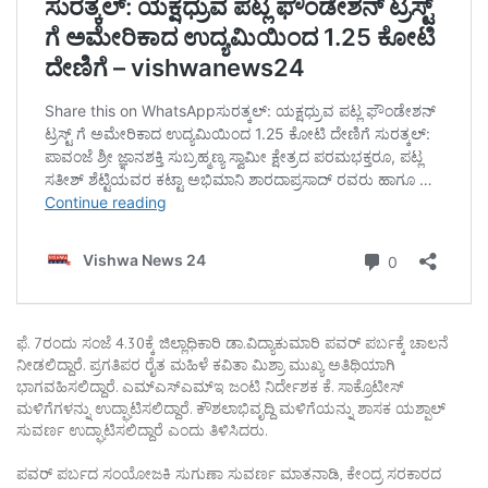
ಫೆ. 7ರಂದು ಸಂಜೆ 4.30ಕ್ಕೆ ಜಿಲ್ಲಾಧಿಕಾರಿ ಡಾ.ವಿದ್ಯಾಕುಮಾರಿ ಪವರ್ ಪರ್ಬಕ್ಕೆ ಚಾಲನೆ
ನೀಡಲಿದ್ದಾರೆ. ಪ್ರಗತಿಪರ ರೈತ ಮಹಿಳೆ ಕವಿತಾ ಮಿಶ್ರಾ ಮುಖ್ಯ ಅತಿಥಿಯಾಗಿ
ಭಾಗವಹಿಸಲಿದ್ದಾರೆ. ಎಮ್‌ಎಸ್‌ಎಮ್‌ಇ ಜಂಟಿ ನಿರ್ದೇಶಕ ಕೆ. ಸಾಕ್ರೊಟೀಸ್
ಮಳಿಗೆಗಳನ್ನು ಉದ್ಘಾಟಿಸಲಿದ್ದಾರೆ. ಕೌಶಲಾಭಿವೃದ್ದಿ ಮಳಿಗೆಯನ್ನು ಶಾಸಕ ಯಶ್ಪಾಲ್
ಸುವರ್ಣ ಉದ್ಘಾಟಿಸಲಿದ್ದಾರೆ ಎಂದು ತಿಳಿಸಿದರು.
ಪವರ್ ಪರ್ಬದ ಸಂಯೋಜಕಿ ಸುಗುಣಾ ಸುವರ್ಣ ಮಾತನಾಡಿ, ಕೇಂದ್ರ ಸರಕಾರದ