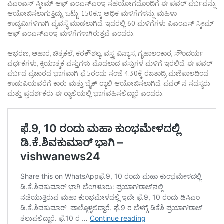
ಪಿಎಂಎಸ್ ಸ್ಕೀಮ್ ಆಫ್ ಎಂಎಸ್‌ಎಂಇ ಸಹಯೋಗದೊಂದಿಗೆ ಈ ಪವರ್ ಪರ್ಬವನ್ನು
ಆಯೋಜಿಸಲಾಗುತ್ತಿದ್ದು, ಒಟ್ಟು 150ಕ್ಕೂ ಅಧಿಕ ಮಳಿಗೆಗಳನ್ನು ಮಹಿಳಾ
ಉದ್ಯಮಿಗಳಿಗಾಗಿ ವ್ಯವಸ್ಥೆ ಮಾಡಲಾಗಿದೆ. ಇದರಲ್ಲಿ 60 ಮಳಿಗೆಗಳು ಪಿಎಂಎಸ್ ಸ್ಕೀಮ್
ಆಫ್ ಎಂಎಸ್‌ಎಂಇ ಮಳಿಗೆಗಳಾಗಿರುತ್ತವೆ ಎಂದರು.
ಆಭರಣ, ಆಹಾರ, ಚಿತ್ರಕಲೆ, ಕರಕೌಶಲ್ಯ, ವಸ್ತ್ರ ವಿನ್ಯಾಸ, ಗೃಹಾಲಂಕಾರ, ಸೌಂದರ್ಯ
ವರ್ಧಕಗಳು, ಕ್ರಿಯಾತ್ಮಕ ವಸ್ತುಗಳು ಮೊದಲಾದ ವಸ್ತುಗಳ ಮಳಿಗೆ ಇರಲಿದೆ. ಈ ಪವರ್
ಪರ್ಬದ ಪ್ರಚಾರದ ಭಾಗವಾಗಿ ಫೆ.5ರಂದು ಸಂಜೆ 4.30ಕ್ಕೆ ರಜತಾದ್ರಿ ಮಣಿಪಾಲದಿಂದ
ಉಡುಪಿಯವರೆಗೆ ಕಾರು ಮತ್ತು ಬೈಕ್‌ ರ‌್ಯಾಲಿ ಆಯೋಜಿಸಲಾಗಿದೆ. ಪವರ್ ನ ಸದಸ್ಯರು
ಮತ್ತು ಪ್ರದರ್ಶಕರು ಈ ರ‌್ಯಾಲಿಯಲ್ಲಿ ಭಾಗವಹಿಸಲಿದ್ದಾರೆ ಎಂದರು.