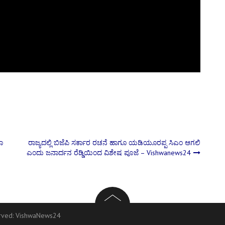
ಾ
ರಾಜ್ಯದಲ್ಲಿ ಬಿಜೆಪಿ ಸರ್ಕಾರ ರಚನೆ ಹಾಗೂ ಯಡಿಯೂರಪ್ಪ ಸಿಎಂ ಆಗಲಿ
ಎಂದು ಜನಾರ್ದನ ರೆಡ್ಡಿಯಿಂದ ವಿಶೇಷ ಪೂಜೆ – Vishwanews24
erved:
VishwaNews24