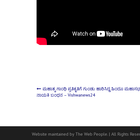
Post
ಮಹಾತ್ಮ ಗಾಂಧಿ ಪ್ರತಿಕೃತಿಗೆ ಗುಂಡು ಹಾರಿಸಿದ್ದ ಹಿಂದೂ ಮಹಾಸಭ
ನಾಯಕಿ ಬಂಧನ – Vishwanews24
navigation
Website maintained by The Web People.
|
All Rights Res