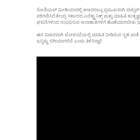
ಸೋಶಿಯಲ್ ಮೀಡಿಯಾದಲ್ಲಿ ಅಅದರಲ್ಲೂ ಪ್ರಮುಖವಾಗಿ ವಾಟ್ಸಪ್ ನಲ್ಲ
ಪರಿಗಣಿಸಿದೆ.ಕೇಂದ್ರ ಸರ್ಕಾರದ ಎಲೆಕ್ಟ್ರಾನಿಕ್ಸ್‌ ಮತ್ತು ಮಾಹಿತಿ
ಘಟನೆಗಳಿಂದ ಸಂಭವಿಸುವ ಅನಾಹುತಗಳಿಗೆ ಹೊಣೆಯಾಗಬೇಕು ಇಲ್ಲವೇ
ಈಗ ವಿಚಾರವಾಗಿ ಲೋಕಸಭೆಯಲ್ಲಿ ಮಾಹಿತಿ ನೀಡಿರುವ ಗೃಹ ಖಾತೆ
ಇನ್ನಷ್ಟು ಬಿಗಿಯಾಗಲಿವೆ ಎಂದು ತಿಳಿಸಿದ್ದಾರೆ.