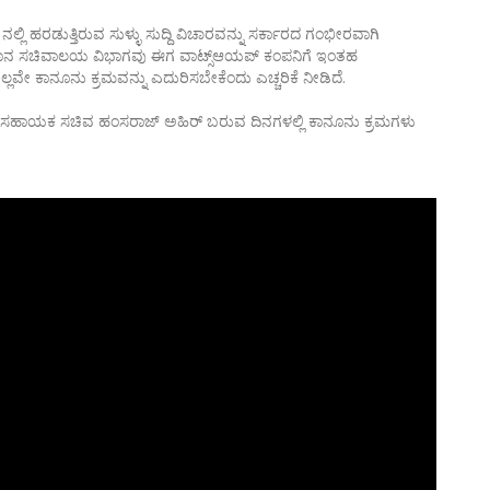
ಿ ಹರಡುತ್ತಿರುವ ಸುಳ್ಳು ಸುದ್ದಿ ವಿಚಾರವನ್ನು ಸರ್ಕಾರದ ಗಂಭೀರವಾಗಿ
 ತಂತ್ರಜ್ಞಾನ ಸಚಿವಾಲಯ ವಿಭಾಗವು ಈಗ ವಾಟ್ಸ್‌ಆಯಪ್‌ ಕಂಪನಿಗೆ ಇಂತಹ
 ಕಾನೂನು ಕ್ರಮವನ್ನು ಎದುರಿಸಬೇಕೆಂದು ಎಚ್ಚರಿಕೆ ನೀಡಿದೆ.
 ಸಹಾಯಕ ಸಚಿವ ಹಂಸರಾಜ್‌ ಅಹಿರ್‌ ಬರುವ ದಿನಗಳಲ್ಲಿ ಕಾನೂನು ಕ್ರಮಗಳು