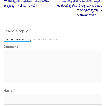
Post
ಉದ್ಯಾವರ : ಯುವಕ ನೇಣುಬಿಗಿದು
ಮುಂಬೈ ದೋಣಿ ದುರಂತ : ಮೃತರ
ಆತ್ಮಹತ್ಯೆ – vishwanews24
ಕುಟುಂಬಕ್ಕೆ ತಲಾ 2 ಲಕ್ಷ ರೂ. ಪರಿಹಾರ
ಘೋಷಿಸಿದ ಪ್ರಧಾನಿ –
navigation
vishwanews24
Leave a reply
Default Comments (0)
Facebook Comments
Comment
*
Name
*