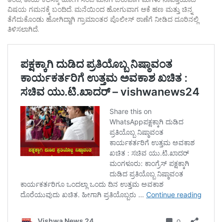
ವಿಷಯ ಗಮನಕ್ಕೆ ಬಂದಿದೆ. ಮನೆಯಿಂದ ಹೋಗುವಾಗ ಆಕೆ ಹಣ ಮತ್ತು ಚಿನ್ನ
ತೆಗೆದುಕೊಂಡು ಹೋಗಿದ್ದಾಗಿ ಗ್ರಾಮಾಂತರ ಪೊಲೀಸ್ ಠಾಣೆಗೆ ನೀಡಿದ ದೂರಿನಲ್ಲಿ
ತಿಳಿಸಲಾಗಿದೆ.