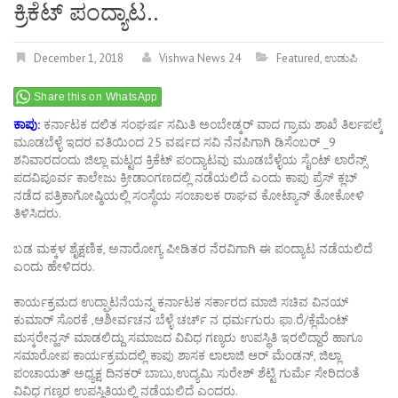
ಕ್ರಿಕೆಟ್ ಪಂದ್ಯಾಟ..
December 1, 2018
Vishwa News 24
Featured
,
ಉಡುಪಿ
Share this on WhatsApp
ಕಾಪು:
ಕರ್ನಾಟಕ ದಲಿತ ಸಂಘರ್ಷ ಸಮಿತಿ ಅಂಬೇಡ್ಕರ್ ವಾದ ಗ್ರಾಮ ಶಾಖೆ ತಿರ್ಲಪಲ್ಕೆ
ಮೂಡಬೆಳ್ಳೆ ಇದರ ವತಿಯಿಂದ 25 ವರ್ಷದ ಸವಿ ನೆನಪಿಗಾಗಿ ಡಿಸೆಂಬರ್ _9
ಶನಿವಾರದಂದು ಜಿಲ್ಲಾ ಮಟ್ಟದ ಕ್ರಿಕೆಟ್ ಪಂದ್ಯಾಟವು ಮೂಡಬೆಳ್ಳೆಯ ಸೈಂಟ್ ಲಾರೆನ್ಸ್
ಪದವಿಪೂರ್ವ ಕಾಲೇಜು ಕ್ರೀಡಾಂಗಣದಲ್ಲಿ ನಡೆಯಲಿದೆ ಎಂದು ಕಾಪು ಪ್ರೆಸ್ ಕ್ಲಬ್
ನಡೆದ ಪತ್ರಿಕಾಗೋಷ್ಠಿಯಲ್ಲಿ ಸಂಸ್ಥೆಯ ಸಂಚಾಲಕ ರಾಘವ ಕೋಟ್ಯಾನ್ ತೋಕೋಳಿ
ತಿಳಿಸಿದರು.
ಬಡ ಮಕ್ಕಳ ಶೈಕ್ಷಣಿಕ, ಅನಾರೋಗ್ಯ ಪೀಡಿತರ ನೆರವಿಗಾಗಿ ಈ ಪಂದ್ಯಾಟ ನಡೆಯಲಿದೆ
ಎಂದು ಹೇಳಿದರು.
ಕಾರ್ಯಕ್ರಮದ ಉದ್ಘಾಟನೆಯನ್ನ ಕರ್ನಾಟಕ ಸರ್ಕಾರದ ಮಾಜಿ ಸಚಿವ ವಿನಯ್
ಕುಮಾರ್ ಸೊರಕೆ ,ಆಶೀರ್ವಚನ ಬೆಳ್ಳೆ ಚರ್ಚ್‌ ನ ಧರ್ಮಗುರು ಫಾ.ರೆ/ಕ್ಲೆಮೆಂಟ್
ಮಸ್ಕರೇನ್ಹಸ್ ಮಾಡಲಿದ್ದು ಸಮಾಜದ ವಿವಿಧ ಗಣ್ಯರು ಉಪಸ್ಥಿತಿ ಇರಲಿದ್ದಾರೆ ಹಾಗೂ
ಸಮಾರೋಪ ಕಾರ್ಯಕ್ರಮದಲ್ಲಿ ಕಾಪು ಶಾಸಕ ಲಾಲಾಜಿ ಆರ್ ಮೆಂಡನ್, ಜಿಲ್ಲಾ
ಪಂಚಾಯತ್ ಅಧ್ಯಕ್ಷ ದಿನಕರ್ ಬಾಬು,ಉದ್ಯಮಿ ಸುರೇಶ್ ಶೆಟ್ಟಿ ಗುರ್ಮೆ ಸೇರಿದಂತೆ
ವಿವಿಧ ಗಣ್ಯರ ಉಪಸ್ಥಿತಿಯಲ್ಲಿ ನಡೆಯಲಿದೆ ಎಂದರು.