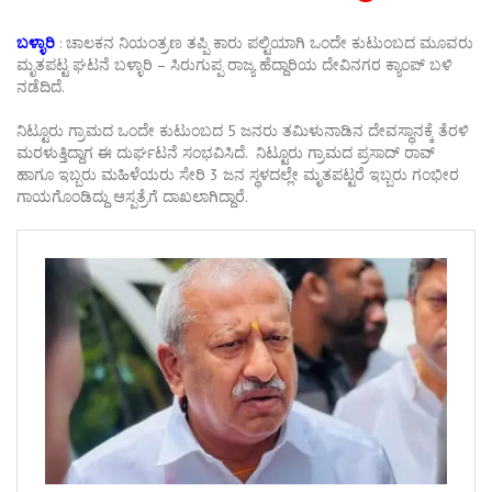
ಬಳ್ಳಾರಿ
: ಚಾಲಕನ ನಿಯಂತ್ರಣ ತಪ್ಪಿ ಕಾರು ಪಲ್ಟಿಯಾಗಿ ಒಂದೇ ಕುಟುಂಬದ ಮೂವರು
ಮೃತಪಟ್ಟ ಘಟನೆ ಬಳ್ಳಾರಿ – ಸಿರುಗುಪ್ಪ ರಾಜ್ಯ ಹೆದ್ದಾರಿಯ ದೇವಿನಗರ ಕ್ಯಾಂಪ್ ಬಳಿ
ನಡೆದಿದೆ.
ನಿಟ್ಟೂರು ಗ್ರಾಮದ ಒಂದೇ ಕುಟುಂಬದ 5 ಜನರು ತಮಿಳುನಾಡಿನ ದೇವಸ್ಥಾನಕ್ಕೆ ತೆರಳಿ
ಮರಳುತ್ತಿದ್ದಾಗ ಈ ದುರ್ಘಟನೆ ಸಂಭವಿಸಿದೆ. ನಿಟ್ಟೂರು ಗ್ರಾಮದ ಪ್ರಸಾದ್ ರಾವ್
ಹಾಗೂ ಇಬ್ಬರು ಮಹಿಳೆಯರು ಸೇರಿ 3 ಜನ ಸ್ಥಳದಲ್ಲೇ ಮೃತಪಟ್ಟರೆ ಇಬ್ಬರು ಗಂಭೀರ
ಗಾಯಗೊಂಡಿದ್ದು ಆಸ್ಪತ್ರೆಗೆ ದಾಖಲಾಗಿದ್ದಾರೆ.