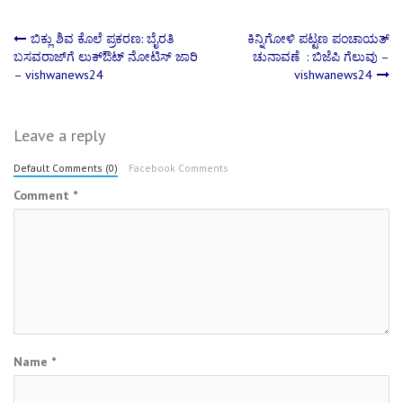
Post
ಬಿಕ್ಲು ಶಿವ ಕೊಲೆ ಪ್ರಕರಣ: ಬೈರತಿ
ಕಿನ್ನಿಗೋಳಿ ಪಟ್ಟಣ ಪಂಚಾಯತ್
ಬಸವರಾಜ್‌ಗೆ ಲುಕ್‌ಔಟ್ ನೋಟಿಸ್ ಜಾರಿ
ಚುನಾವಣೆ : ಬಿಜೆಪಿ ಗೆಲುವು –
– vishwanews24
vishwanews24
navigation
Leave a reply
Default Comments (0)
Facebook Comments
Comment
*
Name
*