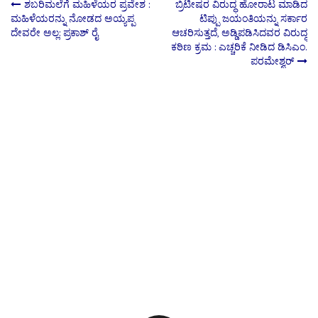
Post
ಶಬರಿಮಲೆಗೆ ಮಹಿಳೆಯರ ಪ್ರವೇಶ :
ಬ್ರಿಟೀಷರ ವಿರುದ್ಧ ಹೋರಾಟ ಮಾಡಿದ
ಮಹಿಳೆಯರನ್ನು ನೋಡದ ಅಯ್ಯಪ್ಪ
ಟಿಪ್ಪು ಜಯಂತಿಯನ್ನು ಸರ್ಕಾರ
ದೇವರೇ ಅಲ್ಲ: ಪ್ರಕಾಶ್ ರೈ
ಆಚರಿಸುತ್ತದೆ, ಅಡ್ಡಿಪಡಿಸಿದವರ ವಿರುದ್ಧ
navigation
ಕಠಿಣ ಕ್ರಮ : ಎಚ್ಚರಿಕೆ ನೀಡಿದ ಡಿಸಿಎಂ.
ಪರಮೇಶ್ವರ್