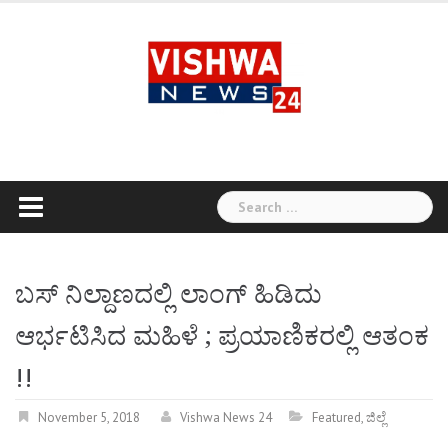
Skip
to
content
Search
for:
ಬಸ್​ ನಿಲ್ದಾಣದಲ್ಲಿ ಲಾಂಗ್​ ಹಿಡಿದು
ಆರ್ಭಟಿಸಿದ ಮಹಿಳೆ ; ಪ್ರಯಾಣಿಕರಲ್ಲಿ ಆತಂಕ
!!
November 5, 2018
Vishwa News 24
Featured
,
ಜಿಲ್ಲೆ