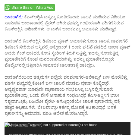
Share this on WhatsApp
ದಾವಣಗೆರೆ,:
ಕೆಎಸ್‍ಆರ್‍ಟಿಸಿ ಬಸ್ಸನ್ನು ಕೋತಿಯೊಂದು ಚಾಲನೆ ಮಾಡಿರುವ ವಿಡಿಯೋ
ಸಾಮಾಜಿಕ ಜಾಲತಾಣದಲ್ಲಿ ವೈರಲ್ ಆಗಿರುವುದನ್ನು ಗಂಭೀರವಾಗಿ ಪರಿಗಣಿಸಿರುವ
ಕೆಎಸ್‍ಆರ್‍ಟಿಸಿ ಅಧಿಕಾರಿಗಳು, ಆ ಬಸ್‍ನ ಚಾಲಕನನ್ನು ಅಮಾನತು ಮಾಡಿದ್ದಾರೆ.
ದಾವಣಗೆರೆ ಕೆಎಸ್‍ಆರ್‍ಟಿಸಿ ಡಿಪೋದ ಪ್ರಕಾಶ್ ಅಮಾನತುಗೊಂಡ ಚಾಲಕ. ದಾವಣಗೆರೆ
ಡಿಪೋಗೆ ಸೇರಿರುವ ಬಸ್ಸಿನಲ್ಲಿ ಅಕ್ಟೋಬರ್ 1 ರಂದು ಘಟನೆ ನಡೆದಿದೆ. ಚಾಲಕ ಪ್ರಕಾಶ್
ಅವರು ಗೇರ್ ಹಾಕಿದರೆ, ಕೋತಿ ಸ್ಟೇರಿಂಗ್ ತಿರುಗಿಸುತ್ತಿತ್ತು. ಇದನ್ನು ನೋಡುತ್ತಿದ್ದ
ಪ್ರಯಾಣಿಕರಿಗೆ ಕೊಂಚ ಮನರಂಜನೆಯಾಗಿತ್ತು. ಇದನ್ನು ಪ್ರಯಾಣಿಕರೊಬ್ಬರು
ಮೊಬೈಲ್‍ನಲ್ಲಿ ಚಿತ್ರೀಕರಿಸಿ ಸಾಮಾಜಿಕ ಜಾಲತಾಣಕ್ಕೆ ಹಾಕಿದ್ದರು.
ದಾವಣಗೆರೆಯಿಂದ ಚಿತ್ರದುರ್ಗ ಜಿಲ್ಲೆಯ ಭರಮಸಾಗರ-ಆಲಿಕಲ್ಲುಗೆ ಬಸ್ ಹೊರಟಿತ್ತು.
ಮಾರ್ಗ ಮಧ್ಯದಲ್ಲಿ ಕೋತಿಗೆ ಬಸ್ ಚಾಲನೆ ಮಾಡಲು ಪ್ರಕಾಶ್ ಕೊಟ್ಟಿದ್ದಾರೆ.
ಅದೃಷ್ಟವಶಾತ್ ಯಾವುದೇ ಪ್ರಾಣಾಪಾಯ ಸಂಭವಿಸಿಲ್ಲ. ಬಸ್ಸಿನಲ್ಲಿ ಸುಮಾರು
ಪ್ರಯಾಣಿಕರಿದ್ದು, ಒಂದು ವೇಳೆ ಅನಾಹುತ ಸಂಭವಿಸಿದ್ದರೆ ಕೆಎಸ್‍ಆರ್‍ಟಿಸಿಗೆ ಭಾರೀ
ನಷ್ಟವಾಗುತ್ತಿತ್ತು. ವಿಡಿಯೋ ವೈರಲ್ ಆಗುತ್ತಿದ್ದಂತೆಯೇ ಚಾಲಕ ಪ್ರಕಾಶ್‍ನನ್ನು ಪತ್ತೆ
ಹಚ್ಚಿದ ಅಧಿಕಾರಿಗಳು, ಬೇಜವಾಬ್ದಾರಿ ಕರ್ತವ್ಯ ದೋಷಕ್ಕೆ ಕಿಡಿಕಾರಿದ್ದಾರೆ. ಬಳಿಕ
ಪ್ರಕಾಶ್‍ನನ್ನು ಅಮಾನತು ಮಾಡಿ ಆದೇಶ ಹೊರಡಿಸಿದ್ದಾರೆ.
Video
Media error: Format(s) not supported or source(s) not found
Player
Download File: https://www.vishwanews24.com/wp-content/uploads/2018/10/KSRTC-BAS-