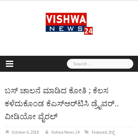
Skip
to
content
Search
for:
ಬಸ್ ಚಾಲನೆ ಮಾಡಿದ ಕೋತಿ ; ಕೆಲಸ
ಕಳೆದುಕೊಂಡ ಕೆಎಸ್‌ಆರ್‌ಟಿಸಿ ಡ್ರೈವರ್..
ವೀಡಿಯೋ ವೈರಲ್
October 6, 2018
Vishwa News 24
Featured
,
ಜಿಲ್ಲೆ