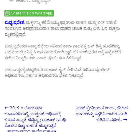
Featured
,
ರಾಷ್ಟ್ರ ನ್ಯೂಸ್
Share this on WhatsApp
ಮಧ್ಯ ಪ್ರದೇಶ:
ಮಕ್ಕಳನ್ನು ಕರೆದೊಯ್ಯುತ್ತಿದ್ದ ಶಾಲಾ ವಾಹನ ಮತ್ತು ಬಸ್‌ ನಡುವೆ
ಸಂಭವಿಸಿದ ಅಪಘಾತದಿಂದಾಗಿ ಶಾಲಾ ವಾಹನ ಚಾಲಕ ಮತ್ತು ಏಳು ಜನ ಮಕ್ಕಳು
ಮೃತಪಟ್ಟಿದ್ದಾರೆ.
ಮಧ್ಯ ಪ್ರದೇಶದ ಸಾತ್ನಾ ಜಿಲ್ಲೆಯ ಸಮೀಪ ಶಾಲಾ ವಾಹನಕ್ಕೆ ಬಸ್‌ ಡಿಕ್ಕಿ ಹೊಡೆದಿದ್ದು,
ಘಟನೆಯಲ್ಲಿ ಕನಿಷ್ಠ 8 ಜನ ಗಾಯಗೊಂಡಿದ್ದಾರೆ. ಬಿರ್ಸಿಂಗ್‌ಪುರದ ಲಕ್ಕಿ ಕಾನ್ವೆಂಟ್‌ಗೆ
ಸೇರಿದ ವಿದ್ಯಾರ್ಥಿಗಳು ಎಂದು ಪೊಲೀಸರು ತಿಳಿಸಿದ್ದಾರೆ.
ಘಟನಾ ಸ್ಥಳಕ್ಕೆ ಜಿಲ್ಲಾಧಿಕಾರಿ ರಾಹುಲ್ ಜೈನ್ ಸೇರಿದಂತೆ ಹಿರಿಯ ಪೊಲೀಸ್
ಅಧಿಕಾರಿಗಳು, ಸರ್ಕಾರಿ ಅಧಿಕಾರಿಗಳು ಭೇಟಿ ನೀಡಿದ್ದಾರೆ.
Post
2019 ರ ಲೋಕಸಭಾ
ಮಾಜಿ ಪ್ರೇಮಿಯ ಕೊಂದು , ದೇಹದ
ಚುನಾವಣೆಯಲ್ಲಿ ಕಾಂಗ್ರೇಸ್ ಅಧಿಕಾರಕ್ಕೆ
ಭಾಗಗಳನ್ನು ಕತ್ತರಿಸಿ ಅಡುಗೆ ಮಾಡಿ
ಬರುವ ಸಾಧ್ಯತೆ ಹೆಚ್ಚಿದ್ದು ; ರಾಹುಲ್ ಗಾಂಧಿ
ಬಡಿಸಿದ ಮಹಿಳೆ..
navigation
ಮೇಲಿನ ವಿಶ್ವಾಸಾರ್ಹತೆ ಹೆಚ್ಚಾಗುತ್ತಿದೆ
, ಹಾಗಾಗಿ ಪ್ರಧಾನಿ ಹುದ್ದೆಗೆ ರಾಹುಲ್