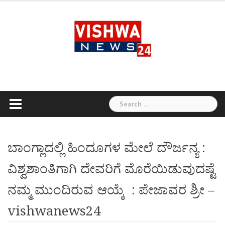
Skip
to
content
Search
for:
ಬಾಂಗ್ಲಾದಲ್ಲಿ ಹಿಂದೂಗಳ ಮೇಲೆ ದೌರ್ಜನ್ಯ :
ವಿಶ್ವಶಾಂತಿಗಾಗಿ ದೇವರಿಗೆ ಮೊರೆಯಿಡುವುದಷ್ಟೆ
ನಮ್ಮ ಮುಂದಿರುವ ಆಯ್ಕೆ : ಪೇಜಾವರ ಶ್ರೀ –
vishwanews24