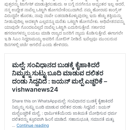
ಪುತ್ರರನ್ನು ಟಾರ್ಗೆಟ್ ಮಾಡುತ್ತಿರಬಹುದು. ಆ ಬಗ್ಗೆ ನನಗೇನೂ ಅಭ್ಯಂತರ ಇಲ್ಲ. ಆದರೆ,
ನನ್ನ ಉದ್ದೇಶ ನಾವೆಲ್ಲ ಒಟ್ಟಾಗಿ ಹೋಗಬೇಕೆಂಬುದಾಗಿದೆ. ನಮ್ಮ ಹೋರಾಟ ಕಾಂಗ್ರೆಸ್
ವಿರುದ್ಧವೇ ಹೊರತು, ನಾವು ನಾವೇ ಬಡದಾಡಿಕೊಳ್ಳುವುದಲ್ಲ. ಇದು ಹೆಚ್ಚು ಶಕ್ತಿಯನ್ನು
ನೀಡುವುದಿಲ್ಲ. ಅದಕ್ಕಾಗಿ ಎಲ್ಲವನ್ನೂ ಮರೆತು ಒಟ್ಟಾಗಿ ಹೋಗಬೇಕು. ಅಧಿವೇಶನವನ್ನು
ಯಾವುದೇ ಗೊಂದಲವಿಲ್ಲದೆ ನಾವೆಲ್ಲ ಒಟ್ಟಾಗಿ ಎದುರಿಸುತ್ತೇವೆ. ಸರ್ಕಾರದ
ಹಗರಣಗಳನ್ನು ಬಯಲು ಮಾಡಿ ರಾಜ್ಯದ ಜನರಿಗೆ ನ್ಯಾಯ ಕೊಡಿಸುತ್ತೇವೆ. ಈಗಾಗಲೇ
ಇ.ಡಿ ಸಿಎಂ ಸಿದ್ದರಾಮಯ್ಯ ಅವರಿಗೆ ನೋಟಿಸ್ ನೀಡಿದೆ.‌ ಇವೆಲ್ಲವೂ ಮುಂಬರುವ
ದಿನಗಳಲ್ಲಿ ಚರ್ಚೆ ಆಗಲಿದೆ ಎಂದು ಹೇಳಿದರು.