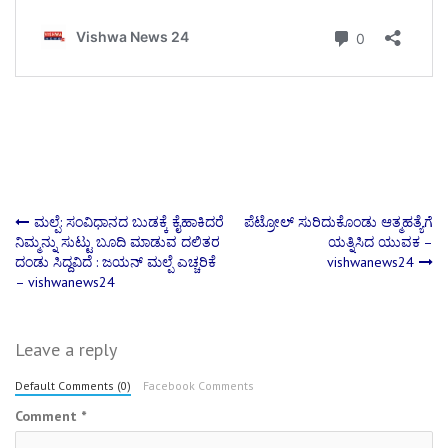
Post
ಮಲ್ಪೆ: ಸಂವಿಧಾನದ ಬುಡಕ್ಕೆ ಕೈಹಾಕಿದರೆ
ಪೆಟ್ರೋಲ್ ಸುರಿದುಕೊಂಡು ಆತ್ಮಹತ್ಯೆಗೆ
ನಿಮ್ಮನ್ನು ಸುಟ್ಟು ಬೂದಿ ಮಾಡುವ ದಲಿತರ
ಯತ್ನಿಸಿದ ಯುವಕ –
ದಂಡು ಸಿದ್ದವಿದೆ : ಜಯನ್ ಮಲ್ಪೆ ಎಚ್ಚರಿಕೆ
vishwanews24
navigation
– vishwanews24
Leave a reply
Default Comments (0)
Facebook Comments
Comment
*