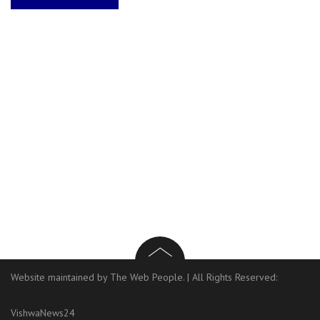
Website maintained by The Web People.
|
All Rights Reserved:
VishwaNews24