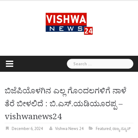
Skip
to
content
Search
for:
ಬಿಜೆಪಿಯೊಳಗಿನ ಎಲ್ಲ ಗೊಂದಲಗಳಿಗೆ ನಾಳೆ
ತೆರೆ ಬೀಳಲಿದೆ : ಬಿ.ಎಸ್‌.ಯಡಿಯೂರಪ್ಪ –
vishwanews24
December 6, 2024
Vishwa News 24
Featured
,
ರಾಜ್ಯ ನ್ಯೂಸ್