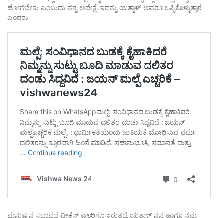
ಹೋಗಬೇಕು ಎಂಬುದು ನನ್ನ ಅಪೇಕ್ಷೆ. ಇದನ್ನು ಯತ್ನಾಳ್ ಅವರೂ ಒಪ್ಪಿಕೊಳ್ಳುತ್ತಾರೆ
ಎಂದರು.
ಮನುಷ್ಯನ ಸ್ವಭಾವದ ವೀಕ್ನೆಸ್ ಎಲ್ಲರಿಗೂ ಇರುತ್ತದೆ.‌ ಯತ್ನಾಳ್​ ನನ್ನ ಹಾಗೂ ನಮ್ಮ