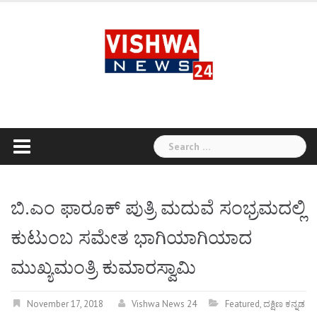
Skip
to
content
Search
for:
ಬಿ.ಎಂ ಫಾರೂಕ್ ಪುತ್ರಿ ಮದುವೆ ಸಂಭ್ರಮದಲ್ಲಿ
ಕುಟುಂಬ ಸಮೇತ ಭಾಗಿಯಾಗಿಯಾದ
ಮುಖ್ಯಮಂತ್ರಿ ಕುಮಾರಸ್ವಾಮಿ
November 17, 2018
Vishwa News 24
Featured
,
ದಕ್ಷಿಣ ಕನ್ನಡ