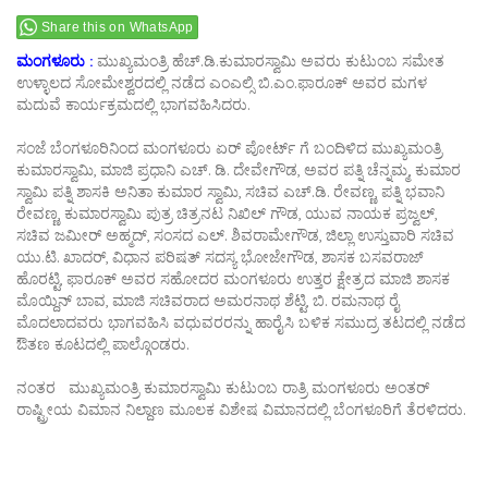
Share this on WhatsApp
ಮಂಗಳೂರು :
ಮುಖ್ಯಮಂತ್ರಿ ಹೆಚ್.ಡಿ.ಕುಮಾರಸ್ವಾಮಿ ಅವರು ಕುಟುಂಬ ಸಮೇತ
ಉಳ್ಳಾಲದ ಸೋಮೇಶ್ವರದಲ್ಲಿ ನಡೆದ ಎಂಎಲ್ಸಿ ಬಿ.ಎಂ.ಫಾರೂಕ್ ಅವರ ಮಗಳ
ಮದುವೆ ಕಾರ್ಯಕ್ರಮದಲ್ಲಿ ಭಾಗವಹಿಸಿದರು.
ಸಂಜೆ ಬೆಂಗಳೂರಿನಿಂದ ಮಂಗಳೂರು ಏರ್ ಪೋರ್ಟ್ ಗೆ ಬಂದಿಳಿದ ಮುಖ್ಯಮಂತ್ರಿ
ಕುಮಾರಸ್ವಾಮಿ, ಮಾಜಿ ಪ್ರಧಾನಿ ಎಚ್. ಡಿ. ದೇವೇಗೌಡ, ಅವರ ಪತ್ನಿ ಚೆನ್ನಮ್ಮ, ಕುಮಾರ
ಸ್ವಾಮಿ ಪತ್ನಿ ಶಾಸಕಿ ಅನಿತಾ ಕುಮಾರ ಸ್ವಾಮಿ, ಸಚಿವ ಎಚ್.ಡಿ. ರೇವಣ್ಣ, ಪತ್ನಿ ಭವಾನಿ
ರೇವಣ್ಣ, ಕುಮಾರಸ್ವಾಮಿ ಪುತ್ರ ಚಿತ್ರನಟ ನಿಖಿಲ್ ಗೌಡ, ಯುವ ನಾಯಕ ಪ್ರಜ್ವಲ್,
ಸಚಿವ ಜಮೀರ್ ಅಹ್ಮದ್, ಸಂಸದ ಎಲ್. ಶಿವರಾಮೇಗೌಡ, ಜಿಲ್ಲಾ ಉಸ್ತುವಾರಿ ಸಚಿವ
ಯು.ಟಿ. ಖಾದರ್, ವಿಧಾನ ಪರಿಷತ್ ಸದಸ್ಯ ಭೋಜೇಗೌಡ, ಶಾಸಕ ಬಸವರಾಜ್
ಹೊರಟ್ಟಿ, ಫಾರೂಕ್ ಅವರ ಸಹೋದರ ಮಂಗಳೂರು ಉತ್ತರ ಕ್ಷೇತ್ರದ ಮಾಜಿ ಶಾಸಕ
ಮೊಯ್ದಿನ್ ಬಾವ, ಮಾಜಿ ಸಚಿವರಾದ ಅಮರನಾಥ ಶೆಟ್ಟಿ, ಬಿ. ರಮನಾಥ ರೈ
ಮೊದಲಾದವರು ಭಾಗವಹಿಸಿ ವಧುವರರನ್ನು ಹಾರೈಸಿ ಬಳಿಕ ಸಮುದ್ರ ತಟದಲ್ಲಿ ನಡೆದ
ಔತಣ ಕೂಟದಲ್ಲಿ ಪಾಲ್ಗೊಂಡರು.
ನಂತರ ಮುಖ್ಯಮಂತ್ರಿ ಕುಮಾರಸ್ವಾಮಿ ಕುಟುಂಬ ರಾತ್ರಿ ಮಂಗಳೂರು ಅಂತರ್
ರಾಷ್ಟ್ರೀಯ ವಿಮಾನ ನಿಲ್ದಾಣ ಮೂಲಕ ವಿಶೇಷ ವಿಮಾನದಲ್ಲಿ ಬೆಂಗಳೂರಿಗೆ ತೆರಳಿದರು.