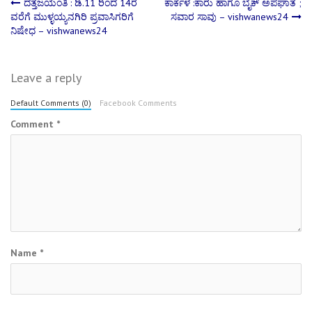
Post
ದತ್ತಜಯಂತಿ : ಡಿ.11 ರಿಂದ 14ರ
ಕಾರ್ಕಳ :ಕಾರು ಹಾಗೂ ಬೈಕ್ ಅಪಘಾತ ;
ವರೆಗೆ ಮುಳ್ಳಯ್ಯನಗಿರಿ ಪ್ರವಾಸಿಗರಿಗೆ
ಸವಾರ ಸಾವು – vishwanews24
ನಿಷೇಧ – vishwanews24
navigation
Leave a reply
Default Comments (0)
Facebook Comments
Comment
*
Name
*