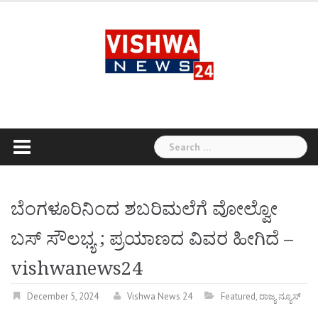
Skip
to
content
Search
for:
ಬೆಂಗಳೂರಿನಿಂದ ಶಬರಿಮಲೆಗೆ ವೋಲ್ವೋ
ಬಸ್ ಸೌಲಭ್ಯ ; ಪ್ರಯಾಣದ ವಿವರ ಹೀಗಿದೆ –
vishwanews24
December 5, 2024
Vishwa News 24
Featured
,
ರಾಜ್ಯ ನ್ಯೂಸ್