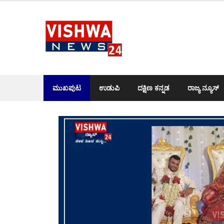
Skip
to
content
ಮುಖಪುಟ
ಉಡುಪಿ
ದಕ್ಷಿಣ ಕನ್ನಡ
ರಾಜ್ಯ ನ್ಯೂಸ್