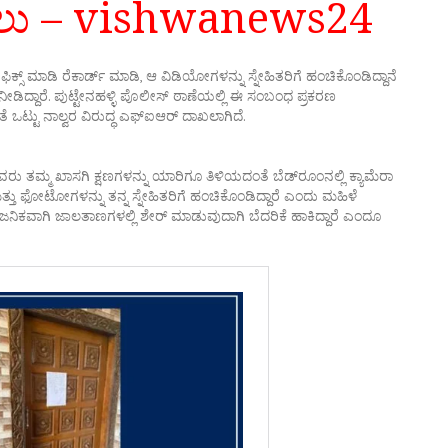
ಖಲು – vishwanews24
ರಾ ಫಿಕ್ಸ್ ಮಾಡಿ ರೆಕಾರ್ಡ್ ಮಾಡಿ, ಆ ವಿಡಿಯೋಗಳನ್ನು ಸ್ನೇಹಿತರಿಗೆ ಹಂಚಿಕೊಂಡಿದ್ದಾನೆ
ಿದ್ದಾರೆ. ಪುಟ್ಟೇನಹಳ್ಳಿ ಪೊಲೀಸ್ ಠಾಣೆಯಲ್ಲಿ ಈ ಸಂಬಂಧ ಪ್ರಕರಣ
ಟ್ಟು ನಾಲ್ವರ ವಿರುದ್ಧ ಎಫ್‌ಐಆರ್ ದಾಖಲಾಗಿದೆ.
ು ತಮ್ಮ ಖಾಸಗಿ ಕ್ಷಣಗಳನ್ನು ಯಾರಿಗೂ ತಿಳಿಯದಂತೆ ಬೆಡ್‌ರೂಂನಲ್ಲಿ ಕ್ಯಾಮೆರಾ
ತ್ತು ಫೋಟೋಗಳನ್ನು ತನ್ನ ಸ್ನೇಹಿತರಿಗೆ ಹಂಚಿಕೊಂಡಿದ್ದಾರೆ ಎಂದು ಮಹಿಳೆ
ವಜನಿಕವಾಗಿ ಜಾಲತಾಣಗಳಲ್ಲಿ ಶೇರ್ ಮಾಡುವುದಾಗಿ ಬೆದರಿಕೆ ಹಾಕಿದ್ದಾರೆ ಎಂದೂ