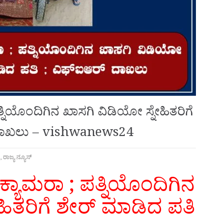
ತ್ನಿಯೊಂದಿಗಿನ ಖಾಸಗಿ ವಿಡಿಯೋ ಸ್ನೇಹಿತರಿಗೆ
 ದಾಖಲು – vishwanews24
d
,
ರಾಜ್ಯ ನ್ಯೂಸ್
 ಕ್ಯಾಮರಾ ; ಪತ್ನಿಯೊಂದಿಗಿನ
ಹಿತರಿಗೆ ಶೇರ್ ಮಾಡಿದ ಪತಿ