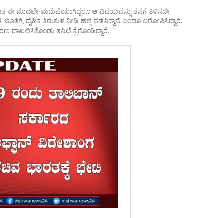
 ಈತ ಈ ಮೊದಲೇ ಮದುವೆಯಾಗಿದ್ದರೂ ಆ ವಿಷಯವನ್ನು ತನಗೆ ತಿಳಿಸದೇ
 ಜೊತೆಗೆ, ದೈಹಿಕ ಕಿರುಕುಳ ನೀಡಿ ಹಲ್ಲೆ ನಡೆಸಿದ್ದಾನೆ ಎಂದೂ ಆರೋಪಿಸಿದ್ದಾರೆ.
ಣ ದಾಖಲಿಸಿಕೊಂಡು ತನಿಖೆ ಕೈಗೊಂಡಿದ್ದಾರೆ.