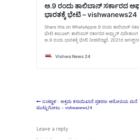
Post
ಬಂಟ್ವಾಳ : ಅಕ್ರಮ ಕಸಾಯಿಖಾನೆ ಪ್ರಕರಣ: ಆರೋಪಿಯ ಮನೆ
ಮುಟ್ಟುಗೋಲು – vishwanews24
navigation
Leave a reply