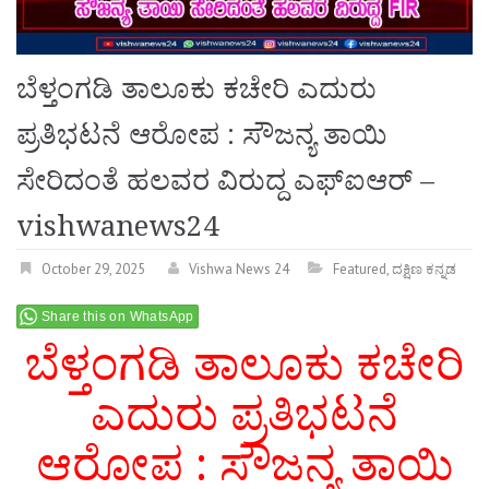
ಬೆಳ್ತಂಗಡಿ ತಾಲೂಕು ಕಚೇರಿ ಎದುರು
ಪ್ರತಿಭಟನೆ ಆರೋಪ : ಸೌಜನ್ಯ ತಾಯಿ
ಸೇರಿದಂತೆ ಹಲವರ ವಿರುದ್ದ ಎಫ್ಐಆರ್ –
vishwanews24
October 29, 2025
Vishwa News 24
Featured
,
ದಕ್ಷಿಣ ಕನ್ನಡ
Share this on WhatsApp
ಬೆಳ್ತಂಗಡಿ ತಾಲೂಕು ಕಚೇರಿ
ಎದುರು ಪ್ರತಿಭಟನೆ
ಆರೋಪ : ಸೌಜನ್ಯ ತಾಯಿ