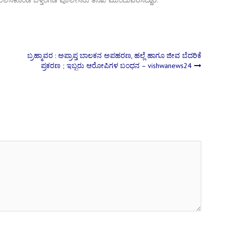
ಬ್ರಹ್ಮಾವರ : ಅಪ್ರಾಪ್ತ ಬಾಲಕನ ಅಪಹರಣ, ಹಲ್ಲೆ ಹಾಗೂ ಜೀವ ಬೆದರಿಕೆ
ಪ್ರಕರಣ ; ಇಬ್ಬರು ಆರೋಪಿಗಳ ಬಂಧನ – vishwanews24