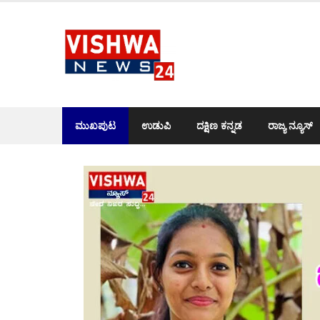
Skip
to
content
ಮುಖಪುಟ
ಉಡುಪಿ
ದಕ್ಷಿಣ ಕನ್ನಡ
ರಾಜ್ಯ ನ್ಯೂಸ್