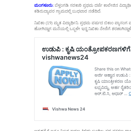
ಮಂಗಳೂರು:
ಬೆಳ್ತಂಗಡಿ ಸರಕಾರಿ ಪ್ರಥಮ ದರ್ಜೆ ಕಾಲೇಜಿನ ವಿದ್ಯಾ
ಕಡಿರುದ್ಯಾವರ ಗ್ರಾಮದಲ್ಲಿ ಬುಧವಾರ ನಡೆದಿದೆ.
ನಿಖಿತಾ (19) ಮೃತ ವಿದ್ಯಾರ್ಥಿನಿ. ಪ್ರಥಮ ವರ್ಷದ ಬಿಕಾಂ ವ್ಯಾಸಂಗ ಮಾಡ
ಹೋಗಿದ್ದಾಗ ಮನೆಯಲ್ಲಿ ಒಬ್ಬಳೇ ಇದ್ದ ನಿಖಿತಾ ನೇಣಿಗೆ ಶರಣಾಗಿದ್ದಾಳೆ
ಆತ್ಮಹತ್ಯೆಗೆ ಇನ್ನೂ ನಿಖರ ಕಾರಣ ತಿಳಿದು ಬಂದಿಲ್ಲ. ಸದ್ಯ ಪ್ರಕರಣ