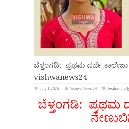
ಬೆಳ್ತಂಗಡಿ: ಪ್ರಥಮ ದರ್ಜೆ ಕಾಲೇಜು ವಿ
vishwanews24
July 3, 2026
Vishwa News 24
Featured
,
ದಕ್
ಬೆಳ್ತಂಗಡಿ: ಪ್ರಥಮ ದ
ನೇಣುಬಿಗ