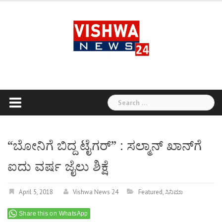
Skip
to
content
Search
for:
“ಬೋನಿಗೆ ಬಿದ್ದ ಟೈಗರ್‌” : ಸಲ್ಮಾನ್‌ ಖಾನ್‌ಗೆ
ಐದು ವರ್ಷ ಜೈಲು ಶಿಕ್ಷೆ
April 5, 2018
Vishwa News 24
Featured
,
ಸಿನಿಮಾ
Share this on WhatsApp