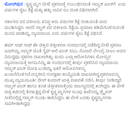
ಜೋದ್‌ಪುರ :
ಕೃಷ್ಣ ಮೃಗ ಬೇಟೆ ಪ್ರಕರಣಕ್ಕೆ ಸಂಬಂಧಿಸಿದಂತೆ ಸಲ್ಮಾನ್ ಖಾನ್‌ಗೆ ಐದು
ವರ್ಷಗಳ ಜೈಲು ಶಿಕ್ಷೆ ಮತ್ತು ಹತ್ತು ಸಾವಿರ ರೂ ದಂಡ ವಿಧಿಸಲಾಗಿದೆ.
ಸರ್ಕಾರದ ಪರ ವಕೀಲರು ಕನಿಷ್ಠ ಆರು ವರ್ಷಗಳ ಶಿಕ್ಷೆ ನೀಡುವಂತೆ ವಾದ
ಮಂಡಿಸಿದ್ದರು. ಆದರೆ ಸಲ್ಮನ್‌ ಪರ ವಕೀಲರು ಶಿಕ್ಷೆಯ ಪ್ರಮಾಣ ಕಡಿಮೆಗೊಳಿಸುವಂತೆ
ಮನವಿ ಮಾಡಿದ್ದು, ನ್ಯಾಯಾಲಯ ಐದು ವರ್ಷಗಳ ಜೈಲು ಶಿಕ್ಷೆ ವಿಧಿಸಿದೆ.
ಹಮ್‌ ಸಾಥ್‌ ಸಾಥ್‌ ಹೇ ಚಿತ್ರದ ಚಿತ್ರೀಕರಣ ಸಂದರ್ಭದಲ್ಲಿ ನಡೆದಿದ್ದ ಬೇಟೆ ಪ್ರಕರಣ
ಇದಾಗಿದ್ದು. ಸಲ್ಮಾನ್‌ ಜೊತೆ ಸೈಫ್ ಅಲಿ ಖಾನ್‌. ಟಬು, ಸೊನಾಲಿ ಬೇಂದ್ರೆ, ನೀಲಂ ಅವರ
ವಿರುದ್ದವೂ ಪ್ರಕರಣ ದಾಖಲಾಗಿತ್ತು. ಇಂದು ಎಲ್ಲಾ ಆರೋಪಿಗಳೂ ಜೋದ್ಪುರ
ನ್ಯಾಯಾಲಯಕ್ಕೆ ಆಗಮಿಸಿದ್ದು, ಈ ಸಂದರ್ಭದಲ್ಲಿ ತೀರ್ಪು ಪ್ರಕಟಿಸಿದ ನ್ಯಾಯಾಲಯ
ಸಲ್ಮಾನ್‌ ಖಾನ್‌ ದೋಷಿ ಎಂದಿದ್ದು, ಇತರೆ ಆರೋಪಿಗಳನ್ನು
ಖುಲಾಸೆಗೊಳಿಸಿದೆ.ವನ್ಯಜೀವಿ ಸಂರಕ್ಷಣಾ ಕಾಯ್ದೆಯಡಿ ದಾಖಲಾಗಿದ್ದ ಪ್ರಕರಣವನ್ನು
ಮುಖ್ಯ ನ್ಯಾಯಮೂರ್ತಿ ದೇಲ್‌ ಕುಮಾರ್‌ ಖಾತ್ರಿ ವಿಚಾರಣೆ ನಡೆಸಿ, ತೀರ್ಪು ನೀಡಿದ್ದಾರೆ.
ಸಲ್ಮಾನ್‌ ಖಾನ್‌ ಹಾಗೂ ತಂಡ ಚಿತ್ರೀಕರಣಕ್ಕೆಂದು ರಾಜಸ್ಥಾನದಲ್ಲಿ ತಂಗಿದ್ದರು. ಈ ವೇಳೆ
ರಾತ್ರಿ ಕಾರಿನಲ್ಲಿ ತೆರಳುತ್ತಿದ್ದ ವೇಳೆ ಕೃಷ್ಣ ಮೃಗಗಳ ಗುಂಪು ಕಾಣಿಸಿದ್ದು, ಡ್ರೈವರ್‌
ಸೀಟಿನಲ್ಲಿದ್ದ ಸಲ್ಮಾನ್‌ ಗುಂಡು ಹಾರಿಸಿದ್ದರು. ಈ ವೇಳೆ ಎರಡು ಕೃಷ್ಣಮೃಗಗಳು
ಸಾವಿಗೀಡಾಗಿದ್ದವು.