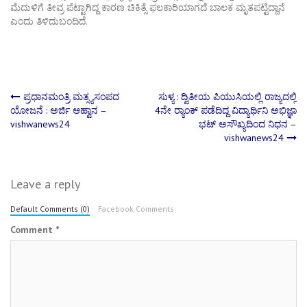
ಮೆದುಳಿಗೆ ತೀವ್ರ ಪೆಟ್ಟಾಗಿದ್ದ ಕಾರಣ ಚಿಕಿತ್ಸೆ ಫಲಕಾರಿಯಾಗದೆ ಬಾಲಕ ಮೃತಪಟ್ಟಿದ್ದಾನೆ
ಎಂದು ತಿಳಿದುಬಂದಿದೆ.
Post
ಪ್ರಧಾನಮಂತ್ರಿ ಮತ್ಸ್ಯಸಂಪದ
ಸುಳ್ಯ : ದ್ವಿತೀಯ ಪಿಯುಸಿಯಲ್ಲಿ ರಾಜ್ಯದಲ್ಲಿ
ಯೋಜನೆ : ಅರ್ಜಿ ಆಹ್ವಾನ –
4ನೇ ರ‍್ಯಾಂಕ್ ಪಡೆದಿದ್ದ ವಿದ್ಯಾರ್ಥಿನಿ ಅಭಿಜ್ಞಾ
vishwanews24
ಭಟ್ ಅಸೌಖ್ಯದಿಂದ ನಿಧನ –
navigation
vishwanews24
Leave a reply
Default Comments (0)
Facebook Comments
Comment
*