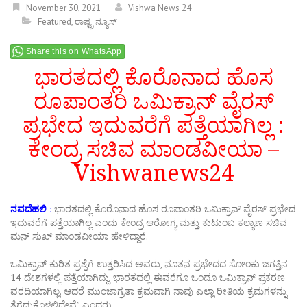
November 30, 2021
Vishwa News 24
Featured
,
ರಾಷ್ಟ್ರ ನ್ಯೂಸ್
Share this on WhatsApp
ಭಾರತದಲ್ಲಿ ಕೊರೊನಾದ ಹೊಸ
ರೂಪಾಂತರಿ ಒಮಿಕ್ರಾನ್ ವೈರಸ್
ಪ್ರಭೇದ ಇದುವರೆಗೆ ಪತ್ತೆಯಾಗಿಲ್ಲ :
ಕೇಂದ್ರ ಸಚಿವ ಮಾಂಡವೀಯಾ –
Vishwanews24
ನವದೆಹಲಿ :
ಭಾರತದಲ್ಲಿ ಕೊರೊನಾದ ಹೊಸ ರೂಪಾಂತರಿ ಒಮಿಕ್ರಾನ್ ವೈರಸ್ ಪ್ರಭೇದ
ಇದುವರೆಗೆ ಪತ್ತೆಯಾಗಿಲ್ಲ ಎಂದು ಕೇಂದ್ರ ಆರೋಗ್ಯ ಮತ್ತು ಕುಟುಂಬ ಕಲ್ಯಾಣ ಸಚಿವ
ಮನ್ ಸುಖ್ ಮಾಂಡವೀಯಾ ಹೇಳಿದ್ದಾರೆ.
ಒಮಿಕ್ರಾನ್ ಕುರಿತ ಪ್ರಶ್ನೆಗೆ ಉತ್ತರಿಸಿದ ಅವರು, ನೂತನ ಪ್ರಭೇದದ ಸೋಂಕು ಜಗತ್ತಿನ
14 ದೇಶಗಳಲ್ಲಿ ಪತ್ತೆಯಾಗಿದ್ದು, ಭಾರತದಲ್ಲಿ ಈವರೆಗೂ ಒಂದೂ ಒಮಿಕ್ರಾನ್ ಪ್ರಕರಣ
ವರದಿಯಾಗಿಲ್ಲ. ಆದರೆ ಮುಂಜಾಗ್ರತಾ ಕ್ರಮವಾಗಿ ನಾವು ಎಲ್ಲಾ ರೀತಿಯ ಕ್ರಮಗಳನ್ನು
ತೆಗೆದುಕೊಳ್ಳಲಿದ್ದೇವೆ” ಎಂದರು.