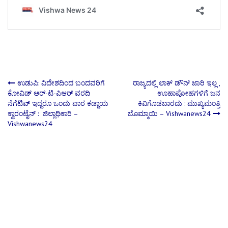
Post
ಉಡುಪಿ: ವಿದೇಶದಿಂದ ಬಂದವರಿಗೆ
ರಾಜ್ಯದಲ್ಲಿ ಲಾಕ್ ಡೌನ್ ಜಾರಿ ಇಲ್ಲ ,
ಕೋವಿಡ್ ಆರ್‌-ಟಿ-ಪಿಆರ್‌ ವರದಿ
ಊಹಾಪೋಹಗಳಿಗೆ ಜನ
ನೆಗೆಟಿವ್ ಇದ್ದರೂ ಒಂದು ವಾರ ಕಡ್ಡಾಯ
ಕಿವಿಗೊಡಬಾರದು : ಮುಖ್ಯಮಂತ್ರಿ
navigation
ಕ್ವಾರಂಟೈನ್ : ಜಿಲ್ಲಾಧಿಕಾರಿ –
ಬೊಮ್ಮಾಯಿ – Vishwanews24
Vishwanews24