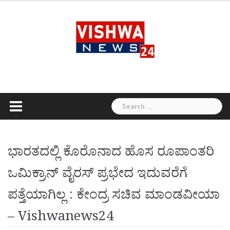
Skip
to
content
Search
for:
ಭಾರತದಲ್ಲಿ ಕೊರೊನಾದ ಹೊಸ ರೂಪಾಂತರಿ
ಒಮಿಕ್ರಾನ್ ವೈರಸ್ ಪ್ರಭೇದ ಇದುವರೆಗೆ
ಪತ್ತೆಯಾಗಿಲ್ಲ : ಕೇಂದ್ರ ಸಚಿವ ಮಾಂಡವೀಯಾ
– Vishwanews24