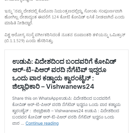
ಇನ್ನು “ನಮ್ಮ ದೇಶದಲ್ಲಿ ಕೊರೊನಾ ನಿಯಂತ್ರಣದಲ್ಲಿದ್ದು, ಸೋಂಕು ಸಂಪೂರ್ಣವಾಗಿ
ಹೋಗಿಲ್ಲ. ದೇಶಾದ್ಯಂತ ಈವರೆಗೆ 124 ಕೋಟಿ ಕೋವಿಡ್ ಲಸಿಕೆ ನೀಡಲಾಗಿದೆ ಎಂದು
ಮಾಹಿತಿ ನೀಡಿದ್ದಾರೆ.
ವಿಶ್ವ ಆರೋಗ್ಯ ಸಂಸ್ಥೆ ವರ್ಗೀಕರಿಸಿದಂತೆ ನೂತನ ರೂಪಾಂತರಿ ತಳಿಯನ್ನು ಒಮಿಕ್ರಾನ್
(ಬಿ.1.1.529) ಎಂದು ಹೆಸರಿಸಿತ್ತು.