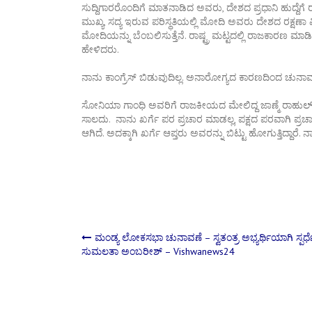
ಸುದ್ದಿಗಾರರೊಂದಿಗೆ ಮಾತನಾಡಿದ ಅವರು, ದೇಶದ ಪ್ರಧಾನಿ ಹುದ್ದೆಗೆ ರಾಹು
ಮುಖ್ಯ, ಸದ್ಯ ಇರುವ ಪರಿಸ್ಥತಿಯಲ್ಲಿ ಮೋದಿ ಅವರು ದೇಶದ ರಕ್ಷಣಾ ವ
ಮೋದಿಯನ್ನು ಬೆಂಬಲಿಸುತ್ತೆನೆ. ರಾಷ್ಟ್ರ ಮಟ್ಟದಲ್ಲಿ ರಾಜಕಾರಣ 
ಹೇಳಿದರು.
ನಾನು ಕಾಂಗ್ರೆಸ್ ಬಿಡುವುದಿಲ್ಲ. ಅನಾರೋಗ್ಯದ ಕಾರಣದಿಂದ ಚುನಾವಣ
ಸೋನಿಯಾ ಗಾಂಧಿ ಅವರಿಗೆ ರಾಜಕೀಯದ ಮೇಲಿದ್ದ ಜಾಣ್ಮೆ ರಾಹುಲ್
ಸಾಲದು. ನಾನು ಖರ್ಗೆ ಪರ ಪ್ರಚಾರ ಮಾಡಲ್ಲ, ಪಕ್ಷದ ಪರವಾಗಿ ಪ್ರಚಾರ 
ಆಗಿದೆ. ಅದಕ್ಕಾಗಿ ಖರ್ಗೆ ಆಪ್ತರು ಅವರನ್ನು ಬಿಟ್ಟು ಹೋಗುತ್ತಿದ್ದಾರ
Post
ಮಂಡ್ಯ ಲೋಕಸಭಾ ಚುನಾವಣೆ – ಸ್ವತಂತ್ರ ಅಭ್ಯರ್ಥಿಯಾಗಿ ಸ್ಪರ್ಧೆ
ಸುಮಲತಾ ಅಂಬರೀಶ್ – Vishwanews24
navigation