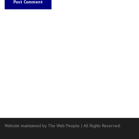
Website maintained by The Web People.
|
All Rights Reserved: