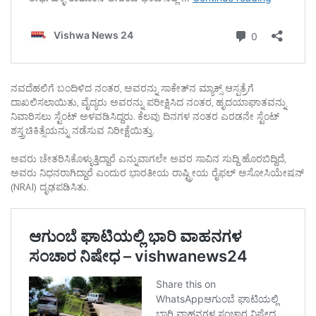
ನವದೆಹಲಿಗೆ ಬಂದಿಳಿದ ನಂತರ, ಅವರನ್ನು ಸಾಕೇತ್‌ನ ಮ್ಯಾಕ್ಸ್ ಆಸ್ಪತ್ರೆಗೆ
ದಾಖಲಿಸಲಾಯಿತು, ವೈದ್ಯರು ಅವರನ್ನು ಪರೀಕ್ಷಿಸಿದ ನಂತರ, ಹೃದಯಾಘಾತವನ್ನು
ನಿವಾರಿಸಲು ಸ್ಟೆಂಟ್ ಅಳವಡಿಸಿದ್ದರು. ಕೆಲವು ದಿನಗಳ ನಂತರ ಎರಡನೇ ಸ್ಟೆಂಟ್
ಶಸ್ತ್ರಚಿಕಿತ್ಸೆಯನ್ನು ನಡೆಸುವ ನಿರೀಕ್ಷೆಯಿತ್ತು.
ಅವರು ಚೇತರಿಸಿಕೊಳ್ಳುತ್ತಿದ್ದಾರೆ ಎನ್ನುವಾಗಲೇ ಅವರ ಸಾವಿನ ಸುದ್ದಿ ಹೊರಬಿದ್ದಿದೆ,
ಅವರು ನಿಧನರಾಗಿದ್ದಾರೆ ಎಂದುರ ಭಾರತೀಯ ರಾಷ್ಟ್ರೀಯ ರೈಫಲ್ ಅಸೋಸಿಯೇಷನ್
​​(NRAI) ದೃಢಪಡಿಸಿತು.