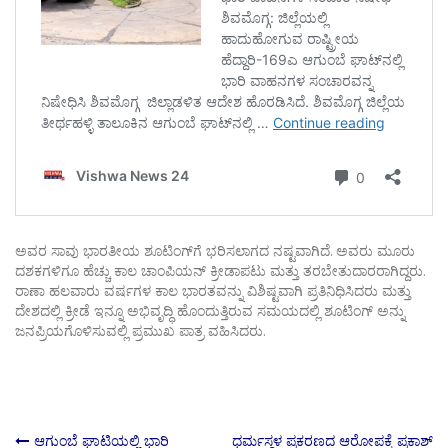
ಅವರ ಸಾವು ಭಾರತೀಯ ಶೂಟಿಂಗ್‌ಗೆ ಭರಿಸಲಾಗದ ನಷ್ಟವಾಗಿದೆ. ಅವರು ಮೂರು
ದಶಕಗಳಿಗೂ ಹೆಚ್ಚು ಕಾಲ ಚಾಂಪಿಯನ್ ಕ್ರೀಡಾಪಟು ಮತ್ತು ತರಬೇತುದಾರರಾಗಿದ್ದರು.
ರಾಣಾ ಹಲವಾರು ವರ್ಷಗಳ ಕಾಲ ಭಾರತವನ್ನು ವಿಶಿಷ್ಟವಾಗಿ ಪ್ರತಿನಿಧಿಸಿದರು ಮತ್ತು
ದೇಶದಲ್ಲಿ ಕ್ರೀಡೆ ಇನ್ನೂ ಅಭಿವೃದ್ಧಿ ಹೊಂದುತ್ತಿರುವ ಸಮಯದಲ್ಲಿ ಶೂಟಿಂಗ್ ಅನ್ನು
ಜನಪ್ರಿಯಗೊಳಿಸುವಲ್ಲಿ ಪ್ರಮುಖ ಪಾತ್ರ ವಹಿಸಿದರು.
ಆಗುಂಬೆ ಘಾಟಿಯಲ್ಲಿ ಭಾರಿ
ಧರ್ಮಸ್ಥಳ ಪ್ರಕರಣದ ಆರೋಪಕ್ಕೆ ಪ್ರಕಾಶ್