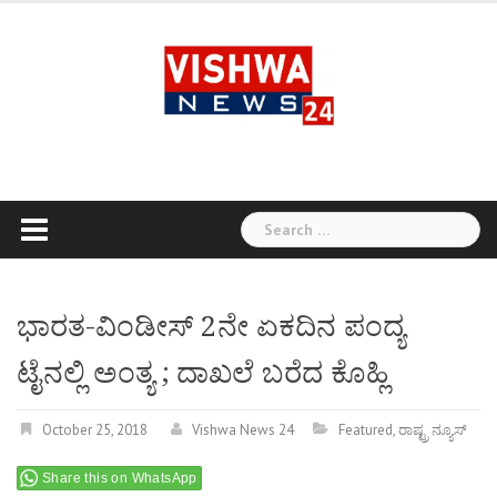
Skip
to
content
Search
for:
ಭಾರತ-ವಿಂಡೀಸ್ 2ನೇ ಏಕದಿನ ಪಂದ್ಯ
ಟೈನಲ್ಲಿ ಅಂತ್ಯ ; ದಾಖಲೆ ಬರೆದ ಕೊಹ್ಲಿ
October 25, 2018
Vishwa News 24
Featured
,
ರಾಷ್ಟ್ರ ನ್ಯೂಸ್
Share this on WhatsApp