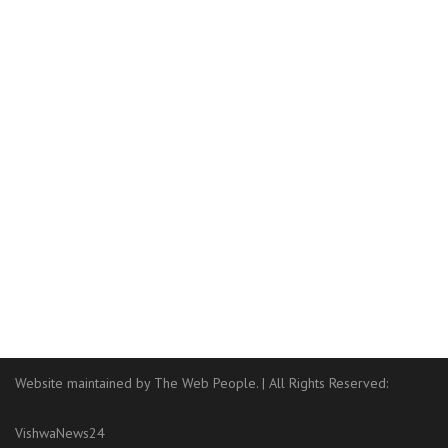
Website maintained by The Web People.
|
All Rights Reserved:
VishwaNews24