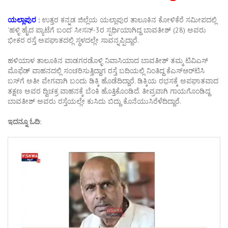
ಯಲ್ಲಾಪುರ :
ಉತ್ತರ ಕನ್ನಡ ಜಿಲ್ಲೆಯ ಯಲ್ಲಾಪುರ ತಾಲೂಕಿನ ಕೋಳಿಕೆರೆ ಸಮೀಪದಲ್ಲಿ
‘ಹಳ್ಳಿ ಹೈದ ಪ್ಯಾಟೆಗೆ ಬಂದ’ ಸೀಸನ್-3ರ ಸ್ಪರ್ಧಿಯಾಗಿದ್ದ ಬಾವತೀಶ್ (28) ಅವರು
ಭೀಕರ ರಸ್ತೆ ಅಪಘಾತದಲ್ಲಿ ಸ್ಥಳದಲ್ಲೇ ಸಾವನ್ನಪ್ಪಿದ್ದಾರೆ.
ಹಳಿಯಾಳ ತಾಲೂಕಿನ ವಾಡಗರಡೊಳ್ಳಿ ನಿವಾಸಿಯಾದ ಬಾವತೀಶ್ ತಮ್ಮ ಟಿವಿಎಸ್
ಮೊಫೆಡ್ ವಾಹನದಲ್ಲಿ ಸಂಚರಿಸುತ್ತಿದ್ದಾಗ ರಸ್ತೆ ಬದಿಯಲ್ಲಿ ನಿಂತಿದ್ದ ಕೆಎಸ್‌ಆರ್‌ಟಿಸಿ
ಬಸ್‌ಗೆ ಅತೀ ವೇಗವಾಗಿ ಬಂದು ಡಿಕ್ಕಿ ಹೊಡೆದಿದ್ದಾರೆ. ಡಿಕ್ಕಿಯ ರಭಸಕ್ಕೆ ಅಪಘಾತವಾದ
ತಕ್ಷಣ ಅವರ ದ್ವಿಚಕ್ರ ವಾಹನಕ್ಕೆ ಬೆಂಕಿ ಹೊತ್ತಿಕೊಂಡಿದೆ. ತೀವ್ರವಾಗಿ ಗಾಯಗೊಂಡಿದ್ದ
ಬಾವತೀಶ್ ಅವರು ರಸ್ತೆಯಲ್ಲೇ ಕುಸಿದು ಬಿದ್ದು ಕೊನೆಯುಸಿರೆಳೆದಿದ್ದಾರೆ.
ಇದನ್ನೂ ಓದಿ: