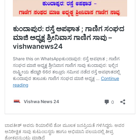
ಬಾವತೀಶ್ ಅವರು ರಿಯಾಲಿಟಿ ಶೋ ಮೂಲಕ ಜನಪ್ರಿಯತೆ ಗಳಿಸಿದ್ದರು. ಅವರ
ಅನಿರೀಕ್ಷಿತ ಸಾವು ಕುಟುಂಬಸ್ಥರು ಹಾಗೂ ಅಭಿಮಾನಿ ವಲಯದಲ್ಲಿ ತೀವ್ರ
ಶೋಕವನ್ನುಂಟು ಮಾಡಿದೆ