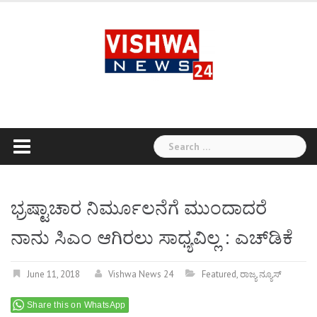
Skip
to
content
Search
for:
ಭ್ರಷ್ಟಾಚಾರ ನಿರ್ಮೂಲನೆಗೆ ಮುಂದಾದರೆ
ನಾನು ಸಿಎಂ ಆಗಿರಲು ಸಾಧ್ಯವಿಲ್ಲ : ಎಚ್‍ಡಿಕೆ
June 11, 2018
Vishwa News 24
Featured
,
ರಾಜ್ಯ ನ್ಯೂಸ್
Share this on WhatsApp