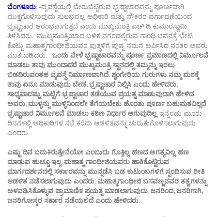
ಬೆಂಗಳೂರು:
-ವ್ಯವಸ್ಥೆಯಲ್ಲಿ ಬೇರುಬಿಟ್ಟಿರುವ ಭ್ರಷ್ಟಾಚಾರವನ್ನು ಪೂರ್ಣವಾಗಿ
ಮುಕ್ತಗೊಳಿಸುವುದು ಸುಲಭವಲ್ಲ. ಅಧಿಕಾರಿ ಮತ್ತು ನೌಕರರ ವರ್ಗಾವಣೆಯಿಂದ
ಭ್ರಷ್ಟಾಚಾರ ಆರಂಭವಾಗುತ್ತದೆ ಎಂದು ಮುಖ್ಯಮಂತ್ರಿ ಎಚ್.ಡಿ.ಕುಮಾರಸ್ವಾಮಿ
ತಿಳಿಸಿದರು. ಮುಖ್ಯಮಂತ್ರಿಯಾದ ಬಳಿಕ ನಗರದಲ್ಲಿರುವ ಗಾಂಧಿ ಭವನಕ್ಕೆ ಭೇಟಿ
ಕೊಟ್ಟು ಮಹಾತ್ಮಗಾಂಧೀಜಿಯವರ ಪುತ್ಥಳಿಗೆ ಪುಷ್ಪ ನಮನ ಅರ್ಪಿಸಿದ ನಂತರ ಅವರು
ಮಾತನಾಡಿದರು.
ಒಂದು ವೇಳೆ ಭ್ರಷ್ಟಾಚಾರವನ್ನು ಪೂರ್ಣ ಪ್ರಮಾಣದಲ್ಲಿ ನಿರ್ಮೂಲನೆ
ಮಾಡಲು ತಾವು ಮುಂದಾದರೆ ಮುಖ್ಯಮಂತ್ರಿ ಸ್ಥಾನದಲ್ಲಿ ತಮ್ಮನ್ನು ಇರಲು
ಬಿಡದಿರುವಂತಹ ವ್ಯವಸ್ಥೆ ನಿರ್ಮಾಣವಾಗಿದೆ. ಶೃಂಗೇರಿಯ ಗುರುಗಳು ನಮ್ಮ ಮಠಕ್ಕೆ
ತಾವು ಏನೂ ಮಾಡುವುದು ಬೇಡ, ಭ್ರಷ್ಟಾಚಾರ ನಿಲ್ಲಿಸಿ ಎಂದು ಹೇಳಿದರು.
ಸಾಧ್ಯವಾದಷ್ಟು ಮಟ್ಟಿಗೆ ಭ್ರಷ್ಟಾಚಾರ ತಡೆಯುವ ಪ್ರಯತ್ನ ಮಾಡುವುದಾಗಿ ಹೇಳಿದ
ಅವರು, ಮುಳ್ಳನ್ನು ಮುಳ್ಳಿನಿಂದಲೇ ತೆಗೆಯಬೇಕು ಹೊರತು ಪೂರ್ಣ ಬಹುಮತವಿಲ್ಲದೆ
ಭ್ರಷ್ಟಾಚಾರ ನಿರ್ಮೂಲನೆ ಮಾಡಲು ಕಠಿಣ ನಿರ್ಧಾರ ಆಗುವುದಿಲ್ಲ
. ಇನ್ನೆರಡು ಮೂರು
ದಿನಗಳಲ್ಲಿ ಅಧಿಕಾರಿಗಳ ಸಭೆ ಕರೆದು ಆಡಳಿತವನ್ನು ಚುರುಕುಗೊಳಿಸಲಾಗುವುದು
ಎಂದರು.
ಎಷ್ಟು ದಿನ ಬದುಕಿರುತ್ತೇನೆಯೋ ಎಂಬುದು ಗೊತ್ತಿಲ್ಲ. ಹಣದ ಅಗತ್ಯವಿಲ್ಲ. ಹಣ
ಮಾಡುವ ಹುಚ್ಚೂ ಇಲ್ಲ. ಮಹಾತ್ಮ ಗಾಂಧೀಜಿಯವರು ಹಾಕಿಕೊಟ್ಟಿರುವ
ಮಾರ್ಗದರ್ಶನದಲ್ಲಿ ಸರ್ಕಾರವನ್ನು ಮುನ್ನಡೆಸಿ ಬಡ ಕುಟುಂಬಗಳಿಗೆ ಸ್ಪಂದಿಸುವ ರೀತಿ
ಆಡಳಿತ ನಡೆಸಲಾಗುವುದು ಎಂದರು. ಮಹಾತ್ಮಗಾಂಧೀಜಿ ಬಸವಣ್ಣನವರ ತತ್ವಗಳನ್ನು
ಅಳವಡಿಸಿಕೊಳ್ಳುವ ಪ್ರಾಮಾಣಿಕ ಪ್ರಯತ್ನ ಮಾಡಲಾಗುವುದು. ಜನರಿಂದ, ಜನರಿಗಾಗಿ,
ಜನರಿಗೋಸ್ಕರ ಸರ್ಕಾರ ನಡೆಯಲಿದೆ ಎಂದು ಹೇಳಿದರು.