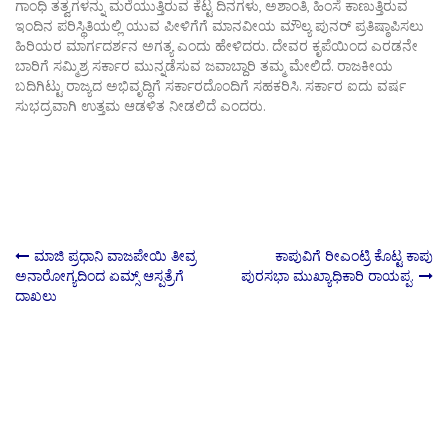
ಗಾಂಧಿ ತತ್ವಗಳನ್ನು ಮರೆಯುತ್ತಿರುವ ಕೆಟ್ಟ ದಿನಗಳು, ಅಶಾಂತಿ, ಹಿಂಸೆ ಕಾಣುತ್ತಿರುವ
ಇಂದಿನ ಪರಿಸ್ಥಿತಿಯಲ್ಲಿ ಯುವ ಪೀಳಿಗೆಗೆ ಮಾನವೀಯ ಮೌಲ್ಯ ಪುನರ್ ಪ್ರತಿಷ್ಠಾಪಿಸಲು
ಹಿರಿಯರ ಮಾರ್ಗದರ್ಶನ ಅಗತ್ಯ ಎಂದು ಹೇಳಿದರು. ದೇವರ ಕೃಪೆಯಿಂದ ಎರಡನೇ
ಬಾರಿಗೆ ಸಮ್ಮಿಶ್ರ ಸರ್ಕಾರ ಮುನ್ನಡೆಸುವ ಜವಾಬ್ದಾರಿ ತಮ್ಮ ಮೇಲಿದೆ. ರಾಜಕೀಯ
ಬದಿಗಿಟ್ಟು ರಾಜ್ಯದ ಅಭಿವೃದ್ಧಿಗೆ ಸರ್ಕಾರದೊಂದಿಗೆ ಸಹಕರಿಸಿ. ಸರ್ಕಾರ ಐದು ವರ್ಷ
ಸುಭದ್ರವಾಗಿ ಉತ್ತಮ ಆಡಳಿತ ನೀಡಲಿದೆ ಎಂದರು.
Post
ಮಾಜಿ ಪ್ರಧಾನಿ ವಾಜಪೇಯಿ ತೀವ್ರ
ಕಾಪುವಿಗೆ ರೀಎಂಟ್ರಿ ಕೊಟ್ಟ ಕಾಪು
ಅನಾರೋಗ್ಯದಿಂದ ಏಮ್ಸ್​ ಆಸ್ಪತ್ರೆಗೆ
ಪುರಸಭಾ ಮುಖ್ಯಾಧಿಕಾರಿ ರಾಯಪ್ಪ.
ದಾಖಲು
navigation