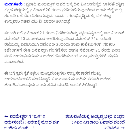
ಮಂಗಳೂರು :
ಪ್ರವಾದಿ ಮುಹಮ್ಮದ್ ಅವರ‌ ಜನ್ಮ ದಿನ ಮೀಲಾದುನ್ನಬಿ ಆಚರಣೆ ದಕ್ಷಿಣ
ಕನ್ನಡ ಜಿಲ್ಲೆಯಲ್ಲಿ ನವೆಂಬರ್ 20 ರಂದು ನಡೆಯಲಿರುವುದರಿಂದ ಅಂದು ಜಿಲ್ಲೆಯಲ್ಲಿ
ಸರಕಾರಿ ರಜೆ ಘೋಷಿಸಲಾಗುವುದು ಎಂದು ನಗರಾಭಿವೃದ್ಧಿ ಮತ್ತು ದ.ಕ. ಜಿಲ್ಲಾ
ಉಸ್ತುವಾರಿ ಸಚಿವ ಯು.ಟಿ. ಖಾದರ್ ತಿಳಿಸಿದ್ದಾರೆ.
ಸರಕಾರಿ ರಜೆ ನವೆಂಬರ್ 21 ರಂದು ನಿಗದಿಯಾಗಿದ್ದು, ದಕ್ಷಿಣಕನ್ನಡದಲ್ಲಿ ಈದ ಮಿಲಾದ್
ನವೆಂಬರ್ 20 ಮಂಗಳವಾರ ಆಚರಿಸುವುದರಿಂದ ನವೆಂಬರ್ 21ರ ಸರಕಾರಿ
ರಜೆಯನ್ನು ಬದಲಾಯಿಸಿ ನವೆಂಬರ್ 20ರಂದು ಶಾಲಾ ಕಾಲೇಜುಗಳಿಗೆ, ಸರಕಾರಿ
ಕಚೇರಿಗಳಿಗೆ ರಜಾ ದಿನವನ್ನಾಗಿ ಪರಿಗಣಿಸಲು ಹಾಗೂ ನವೆಂಬರ್ 21 ರಂದು ಎಂದಿ
ನಂತೆ ಕಾರ್ಯನಿರ್ವಹಿಸಲು ಆದೇಶ ಹೊರಡಿಸುವಂತೆ ಮುಖ್ಯಮಂತ್ರಿಗಳಿಗೆ ಮನವಿ
ಮಾಡಲಾಗಿದೆ.
ಈ ಬಗ್ಗೆ ಕ್ರಮ ಕೈಗೊಳ್ಳಲು ಮುಖ್ಯಮಂತ್ರಿಗಳು ರಾಜ್ಯ ಸರಕಾರದ ಮುಖ್ಯ
ಕಾರ್ಯದರ್ಶಿಗಳಿಗೆ ಸೂಚಿಸಿದ್ದಾರೆ. ಸೋಮವಾರ ಈ ಕುರಿತು ಸರಕಾರಿ ಆದೇಶ
ಹೊರಡಿಸಲಾಗುವುದು ಎಂದು ಸಚಿವ ಯು.ಟಿ. ಖಾದರ್ ತಿಳಿಸಿದ್ದಾರೆ.
Post
ಪರಮೇಶ್ವರ್ ಗೆ “ಮಗ” ಳ‌
ಶಬರಿಮಲೆಯಲ್ಲಿ ಅಯ್ಯಪ್ಪ ಭಕ್ತರ ಬಂಧನ
ಧರ್ಮಸಂಕಟ ; ವಿದೇಶಕ್ಕೆ ಹೋದ ಮಗ
; ಸಿಎಂ ಪಿಣರಾಯಿ ನಿವಾಸದ ಮುಂದೆ
ಬಂದಿದ್ದು ಹೆಣ್ಣಾಗಿ.. !!
ಪ್ರತಿಭಟನೆ