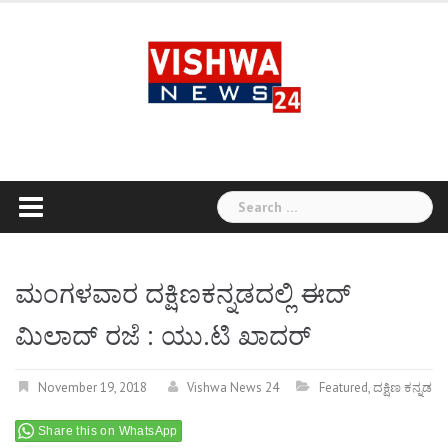
Skip
to
content
Search
for:
ಮಂಗಳವಾರ ದಕ್ಷಿಣಕನ್ನಡದಲ್ಲಿ ಈದ್
ಮಿಲಾದ್ ರಜೆ : ಯು.ಟಿ ಖಾದರ್
November 19, 2018
Vishwa News 24
Featured
,
ದಕ್ಷಿಣ ಕನ್ನಡ
Share this on WhatsApp