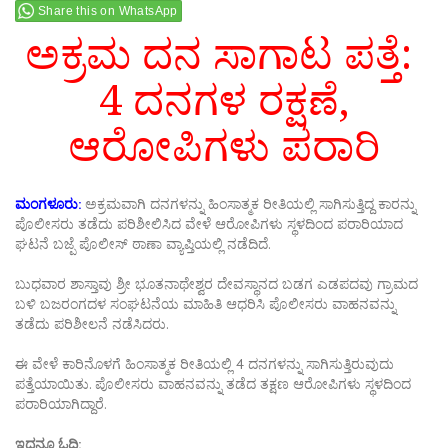
Share this on WhatsApp
ಅಕ್ರಮ ದನ ಸಾಗಾಟ ಪತ್ತೆ:
4 ದನಗಳ ರಕ್ಷಣೆ,
ಆರೋಪಿಗಳು ಪರಾರಿ
ಮಂಗಳೂರು:
ಅಕ್ರಮವಾಗಿ ದನಗಳನ್ನು ಹಿಂಸಾತ್ಮಕ ರೀತಿಯಲ್ಲಿ ಸಾಗಿಸುತ್ತಿದ್ದ ಕಾರನ್ನು
ಪೊಲೀಸರು ತಡೆದು ಪರಿಶೀಲಿಸಿದ ವೇಳೆ ಆರೋಪಿಗಳು ಸ್ಥಳದಿಂದ ಪರಾರಿಯಾದ
ಘಟನೆ ಬಜ್ಪೆ ಪೊಲೀಸ್ ಠಾಣಾ ವ್ಯಾಪ್ತಿಯಲ್ಲಿ ನಡೆದಿದೆ.
ಬುಧವಾರ ಶಾಸ್ತಾವು ಶ್ರೀ ಭೂತನಾಥೇಶ್ವರ ದೇವಸ್ಥಾನದ ಬಡಗ ಎಡಪದವು ಗ್ರಾಮದ
ಬಳಿ ಬಜರಂಗದಳ ಸಂಘಟನೆಯ ಮಾಹಿತಿ ಆಧರಿಸಿ ಪೊಲೀಸರು ವಾಹನವನ್ನು
ತಡೆದು ಪರಿಶೀಲನೆ ನಡೆಸಿದರು.
ಈ ವೇಳೆ ಕಾರಿನೊಳಗೆ ಹಿಂಸಾತ್ಮಕ ರೀತಿಯಲ್ಲಿ 4 ದನಗಳನ್ನು ಸಾಗಿಸುತ್ತಿರುವುದು
ಪತ್ತೆಯಾಯಿತು. ಪೊಲೀಸರು ವಾಹನವನ್ನು ತಡೆದ ತಕ್ಷಣ ಆರೋಪಿಗಳು ಸ್ಥಳದಿಂದ
ಪರಾರಿಯಾಗಿದ್ದಾರೆ.
ಇದನ್ನೂ ಓದಿ: