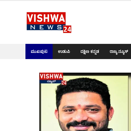
Skip
to
content
ಮುಖಪುಟ
ಉಡುಪಿ
ದಕ್ಷಿಣ ಕನ್ನಡ
ರಾಜ್ಯ ನ್ಯೂಸ್