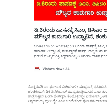
ಮೊನ್ನೆ ಡಿಕೆಶಿ ಪರ ಘೋಷಣೆ ಕೂಗಿದ ಬಳಿಕ ಮಾಧ್ಯಮಕ್ಕೆ ಪ್ರತಿಕ್ರಿಯ
ಹಂಚಿಕೆಯಾಗಿ ಡಿಕೆ ಶಿವಕುಮಾರ್ ಮುಖ್ಯಮಂತ್ರಿಯಾದರೆ ನಾವು ತು
ಹಾರೈಸುತ್ತೇನೆ ಎಂದು ಹೇಳಿದ್ದರು. ಕೆಲಹೊತ್ತಿನಲ್ಲೇ ಏರ್ಪೋಟ್್ರ 
ಸಿದ್ದರಾಮಯ್ಯ ಫುಲ್ ಟೈಂ ಸಿಎಂ ಆಗಬೇಕೆಂದು ಘೋಷಣೆ ಹಾಕಲಾಗಿತ್