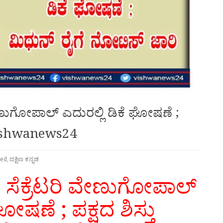
ೇಣುಗೋಪಾಲ್ ಎದುರಲ್ಲಿ ಡಿಕೆ ಘೋಷಣೆ ;
 vishwanews24
red
,
ದಕ್ಷಿಣ ಕನ್ನಡ
ಸೆಕ್ರೆಟರಿ ವೇಣುಗೋಪಾಲ್
ಘೋಷಣೆ ; ಪಕ್ಷದ ಶಿಸ್ತು