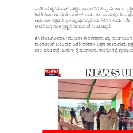
ಇದರಿಂದ ಹೈಕಮಾಂಡ್ ಮಟ್ಟದ ನಾಯಕನಿಗೆ ತೀವ್ರ ಮುಜುಗರ ಸೃಷ್ಟಿಯ
ಡಿಕೆಶಿ ಸಿಎಂ ಆಗಬೇಕೆಂದು ಹೇಳಿ ಕಾರ್ಯಕರ್ತರು ಸುತ್ತುವರಿದು ಘೋ
ಆಮೂಲಕ ಪಕ್ಷದ ಶಿಸ್ತು ಉಲ್ಲಂಘಿಸಿದ್ದಾರೆಂದು ಕೆಪಿಸಿಸಿ ಕಾರ್ಯದರ
ಘಟನೆ ಬಗ್ಗೆ ಸೂಕ್ತ ಸ್ಪಷ್ಟನೆ ನೀಡುವಂತೆ ಸೂಚಿಸಿದ್ದಾರೆ.
ಕೆಸಿ ವೇಣುಗೋಪಾಲ್ ಮೂಲತಃ ಕೇರಳದವರಾಗಿದ್ದು, ಮಂಗಳೂರಿನ ಕಾ
ಮಂಗಳೂರಿಗೆ ಬಂದಿದ್ದಾಗ ಡಿಕೆಶಿ ಪರವಾಗಿ ಒತ್ತಡ ಹಾಕಿರುವುದು ಪಕ್
ಜಾರಿ ಮಾಡಿದ್ದಾರೆ. ಮಿಥುನ್ ರೈ ಮಂಗಳೂರು ಕಾಂಗ್ರೆಸಿನಲ್ಲಿ ಪ್ರಭಾವಿಯಾಗ