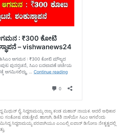
ಿಸಿದ್ದ ಮಿಥುನ್ ರೈ, ಸಿದ್ದರಾಮಯ್ಯ ರಾಜ್ಯ ಕಂಡ ಮಹಾನ್ ನಾಯಕ. ಆದರೆ ಅಧಿಕಾರ
ಂಬ ಸಂತೋಷ ಪಡುತ್ತೇವೆ. ಹಾಗಾಗಿ, ಡಿಕೆಶಿ ನಾಳೆಯೇ ಸಿಎಂ ಆಗಲೆಂದು
ಆಗಮಿಸಿದ್ದ ಸಿದ್ದರಾಮಯ್ಯ ಪರವಾಗಿಯೂ ಎಂಎಲ್ಸಿ ಐವಾನ್ ಡಿಸೋಜ ನೇತೃತ್ವದಲ್ಲಿ
ತು.