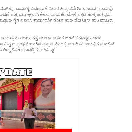
ಾಗಿತ್ತು. ನಾಯಕತ್ವ ಬದಲಾವಣೆ ವಿಚಾರ ತೀವ್ರ ಚರ್ಚೆಗೀಡಾಗಿರುವ ನಡುವಲ್ಲೇ
ಷಣೆ ಹಾಕಿ, ಪರೋಕ್ಷವಾಗಿ ಕೇಂದ್ರ ನಾಯಕರ ಮೇಲೆ ಒತ್ತಡ ತಂತ್ರ ಹಾಕಿದ್ದರು.
್ಶಿ ಮಿಥುನ್ ರೈಗೆ ಎಐಸಿಸಿ ಕಾರ್ಯದರ್ಶಿ ರೋಜಿ ಜಾನ್ ನೋಟೀಸ್ ಜಾರಿ ಮಾಡಿದ್ದು,
ರ್ಯಕ್ರಮ ಮುಗಿಸಿ ರಸ್ತೆ ಮೂಲಕ ಕಾಸರಗೋಡಿಗೆ ತೆರಳಿದ್ದರು. ಆದರೆ
ಷದ ಶಿಸ್ತು ಉಲ್ಲಂಘನೆಯಾಗಿದೆ ಎನ್ನುವ ನೆಪದಲ್ಲಿ ಈಗ ಡಿಕೆಶಿ ಬಂಟನಿಗೆ ನೋಟಿಸ್
ಿದ್ದು ಡಿಕೆಶಿ ಬಣದಲ್ಲಿ ಗುರುತಿಸಿದ್ದಾರೆ.