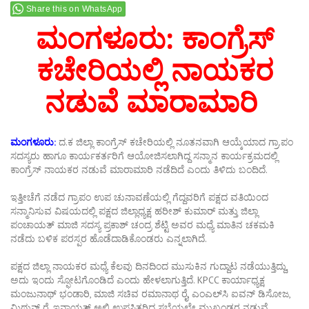
Share this on WhatsApp
ಮಂಗಳೂರು: ಕಾಂಗ್ರೆಸ್‌
ಕಚೇರಿಯಲ್ಲಿ ನಾಯಕರ
ನಡುವೆ ಮಾರಾಮಾರಿ
ಮಂಗಳೂರು:
ದ.ಕ ಜಿಲ್ಲಾ ಕಾಂಗ್ರೆಸ್‌ ಕಚೇರಿಯಲ್ಲಿ ನೂತನವಾಗಿ ಆಯ್ಕೆಯಾದ ಗ್ರಾ.ಪಂ‌
ಸದಸ್ಯರು ಹಾಗೂ ಕಾರ್ಯಕರ್ತರಿಗೆ ಆಯೋಜಿಸಲಾಗಿದ್ದ ಸನ್ಮಾನ ಕಾರ್ಯಕ್ರಮದಲ್ಲಿ
ಕಾಂಗ್ರೆಸ್‌ ನಾಯಕರ ನಡುವೆ ಮಾರಾಮಾರಿ ನಡೆದಿದೆ ಎಂದು ತಿಳಿದು ಬಂದಿದೆ.
ಇತ್ತೀಚೆಗೆ ನಡೆದ ಗ್ರಾಪಂ ಉಪ ಚುನಾವಣೆಯಲ್ಲಿ ಗೆದ್ದವರಿಗೆ ಪಕ್ಷದ ವತಿಯಿಂದ
ಸನ್ಮಾನಿಸುವ ವಿಷಯದಲ್ಲಿ ಪಕ್ಷದ ಜಿಲ್ಲಾಧ್ಯಕ್ಷ ಹರೀಶ್ ಕುಮಾರ್ ಮತ್ತು ಜಿಲ್ಲಾ
ಪಂಚಾಯತ್ ಮಾಜಿ ಸದಸ್ಯ ಪ್ರಕಾಶ್ ಚಂದ್ರ ಶೆಟ್ಟಿ ಅವರ ಮಧ್ಯೆ ಮಾತಿನ ಚಕಮಕಿ
ನಡೆದು ಬಳಿಕ ಪರಸ್ಪರ ಹೊಡೆದಾಡಿಕೊಂಡರು ಎನ್ನಲಾಗಿದೆ.
ಪಕ್ಷದ ಜಿಲ್ಲಾ ನಾಯಕರ ಮಧ್ಯೆ ಕೆಲವು ದಿನದಿಂದ ಮುಸುಕಿನ ಗುದ್ದಾಟ ನಡೆಯುತ್ತಿದ್ದು,
ಅದು ಇಂದು ಸ್ಫೋಟಗೊಂಡಿದೆ ಎಂದು ಹೇಳಲಾಗುತ್ತಿದೆ. KPCC ಕಾರ್ಯಾಧ್ಯಕ್ಷ
ಮಂಜುನಾಥ್‌ ಭಂಡಾರಿ, ಮಾಜಿ ಸಚಿವ ರಮಾನಾಥ ರೈ, ಎಂಎಲ್‌ಸಿ ಐವನ್‌ ಡಿಸೋಜ,
ಮಿಥುನ್‌ ರೈ, ಇನಾಯತ್‌ ಅಲಿ ಉಪಸ್ಥಿತರಿದ್ದ ಸಭೆಯಲ್ಲೇ ಮುಖಂಡರ ನಡುವೆ