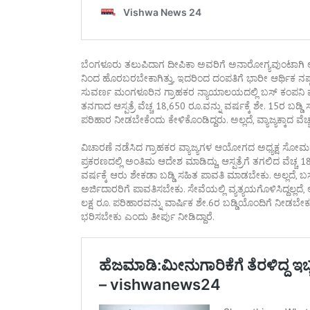
ಬೆಂಗಳೂರು ತಲುಪಿದಾಗ ದೀಪಿಕಾ ಅವರಿಗೆ ಅನಾರೋಗ್ಯವುಂಟಾಗಿ ಆಸ್ಪತ್
ನಿಂದ ಹೊರಬರಬೇಕಾಗಿತ್ತು, ಇದರಿಂದ ದಂಪತಿಗೆ ಭಾರೀ ಆರ್ಥಿಕ ನಷ್ಟ ಉ
ಸುವರ್ಣ ಮಂಗಳೂರಿನ ಗ್ರಾಹಕರ ನ್ಯಾಯಾಲಯದಲ್ಲಿ ಬಸ್ ಕಂಪನಿ ಮತ್ತು
ತನಗಾದ ಆಸ್ಪತ್ರೆ ವೆಚ್ಚ 18,650 ರೂ.ವನ್ನು ವರ್ಷಕ್ಕೆ ಶೇ. 15ರ ಬಡ್ಡ
ಪರಿಹಾರ ನೀಡಬೇಕೆಂದು ಕೇಳಿಕೊಂಡಿದ್ದರು. ಅಲ್ಲದೆ, ವ್ಯಾಜ್ಯಕ್ಕಾದ ವೆ
ವಿಚಾರಣೆ ನಡೆಸಿದ ಗ್ರಾಹಕರ ವ್ಯಾಜ್ಯಗಳ ಆಯೋಗದ ಅಧ್ಯಕ್ಷ ಸೋಮ
ಪ್ರಕರಣದಲ್ಲಿ ಅಂತಿಮ ಆದೇಶ ಮಾಡಿದ್ದು, ಆಸ್ಪತ್ರೆಗೆ ತಗಲಿದ ವೆಚ
ವರ್ಷಕ್ಕೆ ಆರು ಶೇಕಡಾ ಬಡ್ಡಿ ಸಹಿತ ಪಾವತಿ ಮಾಡಬೇಕು. ಅಲ್ಲದೆ, ಬ
ಅರ್ಜಿದಾರರಿಗೆ ಪಾವತಿಸಬೇಕು. ಸೇವೆಯಲ್ಲಿ ವ್ಯತ್ಯಯಗೊಳಿಸಿದ್ದಲ್ಲದೆ
ಲಕ್ಷ ರೂ. ಪರಿಹಾರವನ್ನು ವಾರ್ಷಿಕ ಶೇ.6ರ ಬಡ್ಡಿಯೊಂದಿಗೆ ನೀಡಬೇಕು.
ಭರಿಸಬೇಕು ಎಂದು ತೀರ್ಪು ನೀಡಿದ್ದಾರೆ.