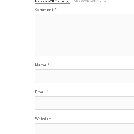
Default Comments (0)
Facebook Comments
Comment
*
Name
*
Email
*
Website