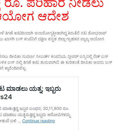
್ಷ ರೂ. ಪರಿಹಾರ ನೀಡಲು
 ಆಯೋಗ ಆದೇಶ
ವೇಳೆ ತಿಗಣೆ ಕಾಟದಿಂದಾಗಿ ಅನಾರೋಗ್ಯಕ್ಕೀಡಾಗಿದ್ದ ಕಿರುತೆರೆ ನಟ ಶೋಭರಾಜ್
ಖಾಸಗಿ ಬಸ್ ಕಂಪೆನಿಗೆ ದಕ್ಷಿಣ ಕನ್ನಡ ಜಿಲ್ಲಾ ಗ್ರಾಹಕರ ವ್ಯಾಜ್ಯ ಆಯೋಗ
ಲು ದೀಪಿಕಾ ಸುವರ್ಣ ಸೀಬರ್ಡ್ ಕಂಪನಿಯ ಸ್ಲೀಪರ್ ಬಸ್ಸಿನಲ್ಲಿ ರೆಡ್ ಬಸ್
ದ ಬಳಿಕ ಬಸ್ ನಲ್ಲಿ ತಿಗಣೆ ಕಾಟ ಶುರುವಾಗಿದೆ. ಈ ಕುರಿತಂತೆ ದೀಪಿಕಾ ಅವರು ಬಸ್
ಕ್ಯಾರೆಂದಿರಲಿಲ್ಲ.