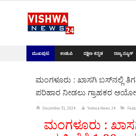
Skip
to
content
ಮುಖಪುಟ
ಉಡುಪಿ
ದಕ್ಷಿಣ ಕನ್ನಡ
ರಾಜ್ಯ ನ್ಯೂಸ್
ಮಂಗಳೂರು : ಖಾಸಗಿ ಬಸ್‌ನಲ್ಲಿ ತಿಗಣ
ಪರಿಹಾರ ನೀಡಲು ಗ್ರಾಹಕರ ಆಯ
December 31, 2024
Vishwa News 24
Feat
ಮಂಗಳೂರು : ಖಾಸಗಿ ಬ