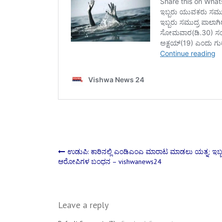
Post
ಉಡುಪಿ: ಕಾರಿನಲ್ಲಿ ಎಂಡಿಎಂಎ ಮಾರಾಟ ಮಾಡಲು ಯತ್ನ; ಇಬ್
ಆರೋಪಿಗಳ ಬಂಧನ – vishwanews24
navigation
Leave a reply