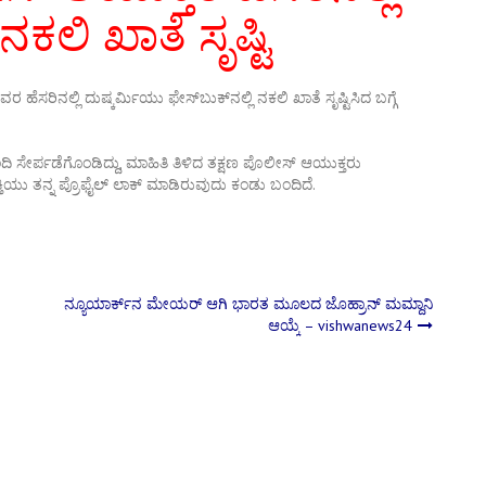
ನಕಲಿ ಖಾತೆ ಸೃಷ್ಟಿ
ೆಸರಿನಲ್ಲಿ ದುಷ್ಕರ್ಮಿಯು ಫೇಸ್‌ಬುಕ್‌ನಲ್ಲಿ ನಕಲಿ ಖಾತೆ ಸೃಷ್ಟಿಸಿದ ಬಗ್ಗೆ
ಂದಿ ಸೇರ್ಪಡೆಗೊಂಡಿದ್ದು, ಮಾಹಿತಿ ತಿಳಿದ ತಕ್ಷಣ ಪೊಲೀಸ್ ಆಯುಕ್ತರು
್ಯಕ್ತಿಯು ತನ್ನ ಪ್ರೊಫೈಲ್ ಲಾಕ್ ಮಾಡಿರುವುದು ಕಂಡು ಬಂದಿದೆ.
ನ್ಯೂಯಾರ್ಕ್‌ನ ಮೇಯರ್‌ ಆಗಿ ಭಾರತ ಮೂಲದ ಜೊಹ್ರಾನ್ ಮಮ್ದಾನಿ
ಆಯ್ಕೆ – vishwanews24