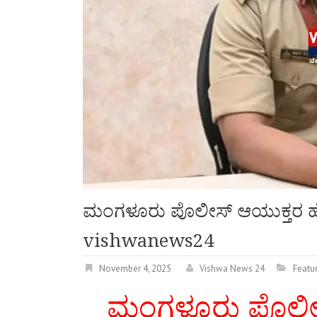
ಮಂಗಳೂರು ಪೊಲೀಸ್ ಆಯುಕ್ತರ ಹೆಸರಿನ
vishwanews24
November 4, 2025
Vishwa News 24
Featu
ಮಂಗಳೂರು ಪೊಲೀಸ್