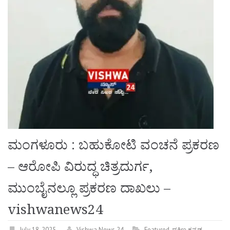
ಮಂಗಳೂರು : ಬಹುಕೋಟಿ ವಂಚನೆ ಪ್ರಕರಣ
– ಆರೋಪಿ ವಿರುದ್ಧ ಚಿತ್ರದುರ್ಗ,
ಮುಂಬೈನಲ್ಲೂ ಪ್ರಕರಣ ದಾಖಲು –
vishwanews24
July 18, 2025
Vishwa News 24
Featured
,
ದಕ್ಷಿಣ ಕನ್ನಡ