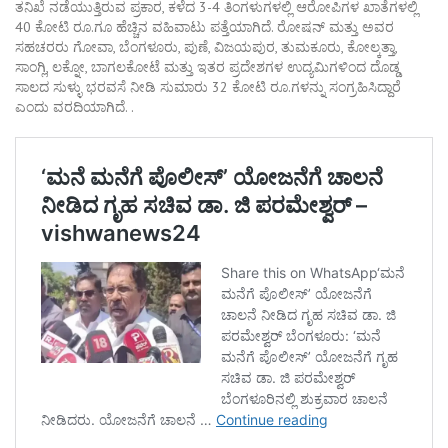
ತನಿಖೆ ನಡೆಯುತ್ತಿರುವ ಪ್ರಕಾರ, ಕಳೆದ 3-4 ತಿಂಗಳುಗಳಲ್ಲಿ ಆರೋಪಿಗಳ ಖಾತೆಗಳಲ್ಲಿ
40 ಕೋಟಿ ರೂ.ಗೂ ಹೆಚ್ಚಿನ ವಹಿವಾಟು ಪತ್ತೆಯಾಗಿದೆ. ರೋಷನ್ ಮತ್ತು ಅವರ
ಸಹಚರರು ಗೋವಾ, ಬೆಂಗಳೂರು, ಪುಣೆ, ವಿಜಯಪುರ, ತುಮಕೂರು, ಕೋಲ್ಕತ್ತಾ,
ಸಾಂಗ್ಲಿ, ಲಕ್ನೋ, ಬಾಗಲಕೋಟೆ ಮತ್ತು ಇತರ ಪ್ರದೇಶಗಳ ಉದ್ಯಮಿಗಳಿಂದ ದೊಡ್ಡ
ಸಾಲದ ಸುಳ್ಳು ಭರವಸೆ ನೀಡಿ ಸುಮಾರು 32 ಕೋಟಿ ರೂ.ಗಳನ್ನು ಸಂಗ್ರಹಿಸಿದ್ದಾರೆ
ಎಂದು ವರದಿಯಾಗಿದೆ. .