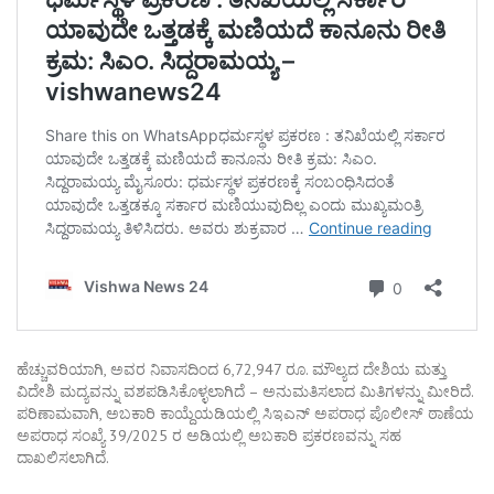
ಹೆಚ್ಚುವರಿಯಾಗಿ, ಅವರ ನಿವಾಸದಿಂದ 6,72,947 ರೂ. ಮೌಲ್ಯದ ದೇಶಿಯ ಮತ್ತು
ವಿದೇಶಿ ಮದ್ಯವನ್ನು ವಶಪಡಿಸಿಕೊಳ್ಳಲಾಗಿದೆ – ಅನುಮತಿಸಲಾದ ಮಿತಿಗಳನ್ನು ಮೀರಿದೆ.
ಪರಿಣಾಮವಾಗಿ, ಅಬಕಾರಿ ಕಾಯ್ದೆಯಡಿಯಲ್ಲಿ ಸಿಇಎನ್ ಅಪರಾಧ ಪೊಲೀಸ್ ಠಾಣೆಯ
ಅಪರಾಧ ಸಂಖ್ಯೆ 39/2025 ರ ಅಡಿಯಲ್ಲಿ ಅಬಕಾರಿ ಪ್ರಕರಣವನ್ನು ಸಹ
ದಾಖಲಿಸಲಾಗಿದೆ.