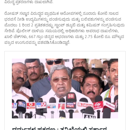
ವಿರುದ್ಧ ಪ್ರಕರಣಗಳು ದಾಖಲಾಗಿವೆ.
ರೋಷನ್ ಸಲ್ಡಾನ ವಿರುದ್ಧದ ಪ್ರಾಥಮಿಕ ಆರೋಪಗಳಲ್ಲಿ ನೂರಾರು ಕೋಟಿ ಸಾಲದ
ಭರವಸೆ ನೀಡಿ ಉದ್ಯಮಿಗಳನ್ನು ವಂಚಿಸುವುದು ಮತ್ತು ಬಲಿಪಶುಗಳನ್ನು ವಂಚಿಸುವ
ಮೊದಲು 1 ರಿಂದ 2 ಪ್ರತಿಶತದಷ್ಟು ಸ್ಟಾಂಪ್ ಡ್ಯೂಟಿ ಮತ್ತು ಕಮಿಷನ್ ಸಂಗ್ರಹಿಸುವುದು
ಸೇರಿವೆ. ಪೊಲೀಸ್ ದಾಳಿಯ ಸಮಯದಲ್ಲಿ, ಅಧಿಕಾರಿಗಳು ಅಪರಾಧ ದಾಖಲೆಗಳು,
ಖಾಲಿ ಚೆಕ್‌ಗಳು, 667 ಗ್ರಾಂ ಚಿನ್ನದ ಆಭರಣಗಳು ಮತ್ತು 2.75 ಕೋಟಿ ರೂ. ಮೌಲ್ಯದ
ವಜ್ರದ ಉಂಗುರವನ್ನು ವಶಪಡಿಸಿಕೊಂಡಿದ್ದಾರೆ.