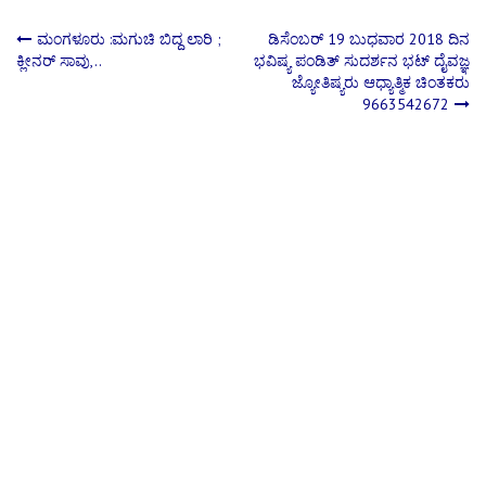
Post
ಮಂಗಳೂರು :ಮಗುಚಿ ಬಿದ್ದ ಲಾರಿ ;
ಡಿಸೆಂಬರ್ 19 ಬುಧವಾರ 2018 ದಿನ
ಕ್ಲೀನರ್ ಸಾವು,..
ಭವಿಷ್ಯ ಪಂಡಿತ್ ಸುದರ್ಶನ ಭಟ್ ದೈವಜ್ಞ
ಜ್ಯೋತಿಷ್ಯರು ಆಧ್ಯಾತ್ಮಿಕ ಚಿಂತಕರು
navigation
9663542672