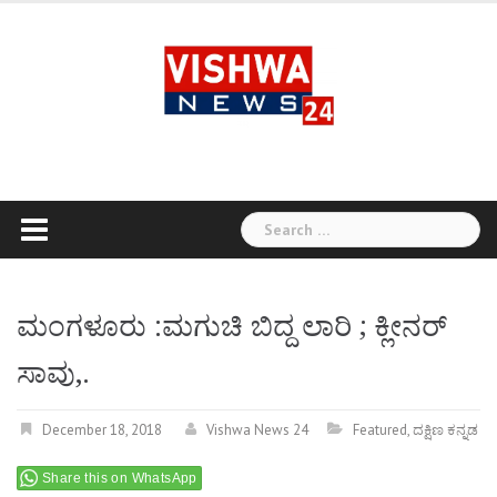
Skip
to
content
Search
for:
ಮಂಗಳೂರು :ಮಗುಚಿ ಬಿದ್ದ ಲಾರಿ ; ಕ್ಲೀನರ್
ಸಾವು,.
December 18, 2018
Vishwa News 24
Featured
,
ದಕ್ಷಿಣ ಕನ್ನಡ
Share this on WhatsApp