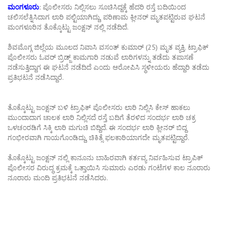
ಮಂಗಳೂರು
:
ಪೊಲೀಸರು ನಿಲ್ಲಿಸಲು ಸೂಚಿಸಿದ್ದಕ್ಕೆ ಹೆದರಿ ರಸ್ತೆ ಬದಿಯಿಂದ
ಚಲಿಸಲೆತ್ನಿಸಿದಾಗ ಲಾರಿ ಪಲ್ಟಿಯಾಗಿದ್ದು, ಪರಿಣಾಮ ಕ್ಲೀನರ್ ಮೃತಪಟ್ಟಿರುವ ಘಟನೆ
ಮಂಗಳೂರಿನ ತೊಕ್ಕೊಟ್ಟು ಜಂಕ್ಷನ್ ನಲ್ಲಿ ನಡೆದಿದೆ.
ಶಿವಮೊಗ್ಗ ಜಿಲ್ಲೆಯ ಮೂಲದ ನಿವಾಸಿ ವಸಂತ್ ಕುಮಾರ್ (25) ಮೃತ ವ್ಯಕ್ತಿ. ಟ್ರಾಫಿಕ್
ಪೊಲೀಸರು ಓವರ್ ಬ್ರಿಡ್ಜ್ ಕಾಮಗಾರಿ ನಡುವೆ ಲಾರಿಗಳನ್ನು ತಡೆದು ತಪಾಸಣೆ
ನಡೆಸುತ್ತಿದ್ದಾಗ ಈ ಘಟನೆ ನಡೆದಿದೆ ಎಂದು ಆರೋಪಿಸಿ ಸ್ಥಳೀಯರು ಹೆದ್ದಾರಿ ತಡೆದು
ಪ್ರತಿಭಟನೆ ನಡೆಸಿದ್ದಾರೆ.
ತೊಕ್ಕೊಟ್ಟು ಜಂಕ್ಷನ್ ಬಳಿ ಟ್ರಾಫಿಕ್ ಪೊಲೀಸರು ಲಾರಿ ನಿಲ್ಲಿಸಿ ಕೇಸ್ ಹಾಕಲು
ಮುಂದಾದಾಗ ಚಾಲಕ ಲಾರಿ ನಿಲ್ಲಿಸದೆ ರಸ್ತೆ ಬದಿಗೆ ತೆರಳಿದ ಸಂದರ್ಭ ಲಾರಿ ಚಕ್ರ
ಒಳಚಂರಡಿಗೆ ಸಿಕ್ಕಿ ಲಾರಿ ಮಗುಚಿ ಬಿದ್ದಿದೆ. ಈ ಸಂದರ್ಭ ಲಾರಿ ಕ್ಲೀನರ್ ಬಿದ್ದ
ಗಂಭೀರವಾಗಿ ಗಾಯಗೊಂಡಿದ್ದು, ಚಿಕಿತ್ಸೆ ಫಲಕಾರಿಯಾಗದೇ ಮೃತಪಟ್ಟಿದ್ದಾರೆ.
ತೊಕ್ಕೊಟ್ಟು ಜಂಕ್ಷನ್ ನಲ್ಲಿ ಕಾನೂನು ಬಾಹಿರವಾಗಿ ಕರ್ತವ್ಯ ನಿರ್ವಹಿಸುವ ಟ್ರಾಪಿಕ್
ಪೊಲೀಸರ ವಿರುದ್ಧ ಕ್ರಮಕ್ಕೆ ಒತ್ತಾಯಿಸಿ ಸುಮಾರು ಎರಡು ಗಂಟೆಗಳ ಕಾಲ ನೂರಾರು
ನೂರಾರು ಮಂದಿ ಪ್ರತಿಭಟನೆ ನಡೆಸಿದರು.