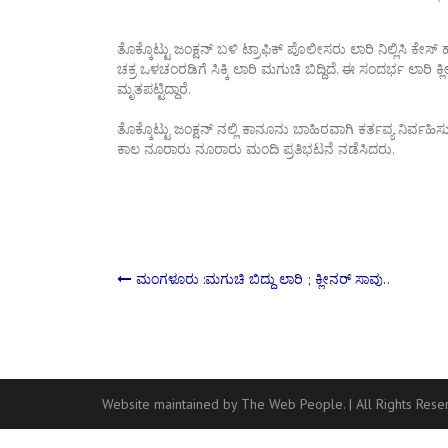
ತೊಕ್ಕೊಟ್ಟು ಜಂಕ್ಷನ್ ಬಳಿ ಟ್ರಾಫಿಕ್ ಪೊಲೀಸರು ಲಾರಿ ನಿಲ್ಲಿಸಿ ಕೇಸ
ಚಕ್ರ ಒಳಚಂರಡಿಗೆ ಸಿಕ್ಕಿ ಲಾರಿ ಮಗುಚಿ ಬಿದ್ದಿದೆ. ಈ ಸಂದರ್ಭ ಲಾರಿ
ಮೃತಪಟ್ಟಿದ್ದಾರೆ.
ತೊಕ್ಕೊಟ್ಟು ಜಂಕ್ಷನ್ ನಲ್ಲಿ ಕಾನೂನು ಬಾಹಿರವಾಗಿ ಕರ್ತವ್ಯ ನಿರ್ವಹ
ಕಾಲ ನೂರಾರು ನೂರಾರು ಮಂದಿ ಪ್ರತಿಭಟನೆ ನಡೆಸಿದರು.
Post
ಮಂಗಳೂರು :ಮಗುಚಿ ಬಿದ್ದು ಲಾರಿ ; ಕ್ಲೀನರ್ ಸಾವು..
navigation
Website maintained by The Web People.
|
All Rights Res