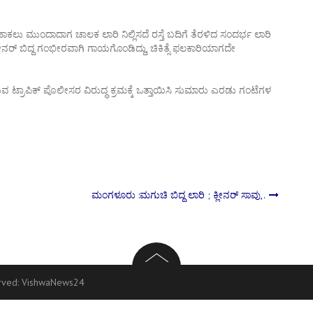
್ ಹಾಕಲು ಮುಂದಾದಾಗ ಚಾಲಕ ಲಾರಿ ನಿಲ್ಲಿಸದೆ ರಸ್ತೆ ಬದಿಗೆ ತೆರಳಿದ ಸಂದರ್ಭ ಲಾರಿ
 ಕ್ಲೀನರ್ ಬಿದ್ದ ಗಂಭೀರವಾಗಿ ಗಾಯಗೊಂಡಿದ್ದು, ಚಿಕಿತ್ಸೆ ಫಲಕಾರಿಯಾಗದೇ
ಿಸುವ ಟ್ರಾಪಿಕ್ ಪೊಲೀಸರ ವಿರುದ್ಧ ಕ್ರಮಕ್ಕೆ ಒತ್ತಾಯಿಸಿ ಸುಮಾರು ಎರಡು ಗಂಟೆಗಳ
ಮಂಗಳೂರು :ಮಗುಚಿ ಬಿದ್ದ ಲಾರಿ ; ಕ್ಲೀನರ್ ಸಾವು,.
erved:
VishwaNews24