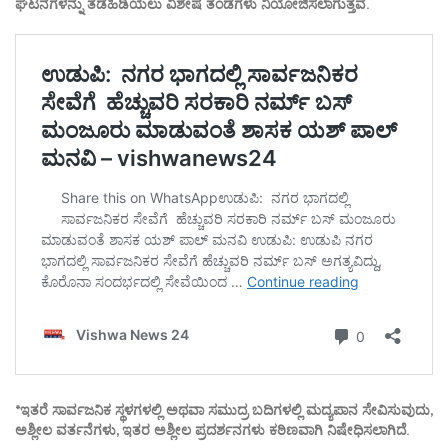
ಘಟನೆಗಳನ್ನು ತಡೆಹಿಡಿಯಲು ವಿಶೇಷ ತಂಡಗಳು ನಿಯೋಜಿಸಲಾಗುತ್ತವೆ.
*ಇತರೆ ಸಾರ್ವಜನಿಕ ಸ್ಥಳಗಳಲ್ಲಿ ಅಥವಾ ಸಮುದ್ರ ಬದಿಗಳಲ್ಲಿ ಮದ್ಯಪಾನ ಸೇವಿಸುವುದು,
ಅಶ್ಲೀಲ ವರ್ತನೆಗಳು, ಇತರ ಅಶ್ಲೀಲ ಪ್ರದರ್ಶನಗಳು ಕಠಿಣವಾಗಿ ನಿಷೇಧಿಸಲಾಗಿದೆ.