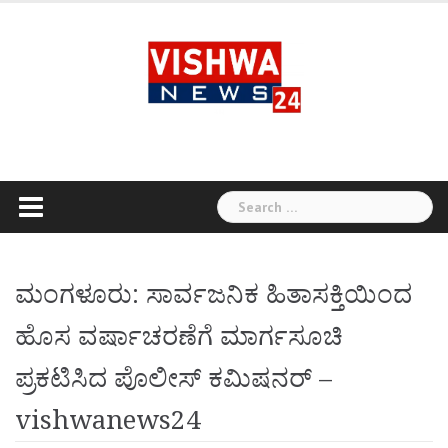
Skip
to
content
Search
for:
ಮಂಗಳೂರು: ಸಾರ್ವಜನಿಕ ಹಿತಾಸಕ್ತಿಯಿಂದ
ಹೊಸ ವರ್ಷಾಚರಣೆಗೆ ಮಾರ್ಗಸೂಚಿ
ಪ್ರಕಟಿಸಿದ ಪೊಲೀಸ್ ಕಮಿಷನರ್ –
vishwanews24