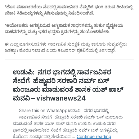
*ಹೊಸ ವರ್ಷಾಚರಣೆಯ ನೆಪದಲ್ಲಿ ಸಾರ್ವಜನಿಕರ ನೆಮ್ಮದಿಗೆ ಭಂಗ ತರುವ ರೀತಿಯಲ್ಲಿ
ಪಟಾಕಿ ಸಿಡಿಮದ್ದುಗಳನ್ನು ಸಿಡಿಸುವುದನ್ನು ನಿಷೇಧಿಸಲಾಗಿದೆ.
*ಆಯೋಜಕರು ಅಗತ್ಯವಿರುವ ಅಗ್ನಿಶಾಮಕ ಸಾಧನಗಳನ್ನು, ತುರ್ತು ವೈದ್ಯಕೀಯ
ವಾಹನಗಳನ್ನು ಮತ್ತು ಇತರ ಭದ್ರತಾ ಕ್ರಮಗಳನ್ನು ಸಂಯೋಜಿಸಬೇಕು
.
ಈ ಎಲ್ಲಾ ಮಾರ್ಗಸೂಚಿಗಳು ಸಾರ್ವಜನಿಕ ಸುರಕ್ಷತೆ ಮತ್ತು ಕಾನೂನು ಸುವ್ಯವಸ್ಥೆಯ
ಹಿತಕ್ಕಾಗಿ ಹೊರಡಿಸಲಾಗಿದೆ ಎಂದು ಕಮಿಷನರ್ ಪ್ರಕಟನೆಯಲ್ಲಿ ತಿಳಿಸಿದ್ದಾರೆ.