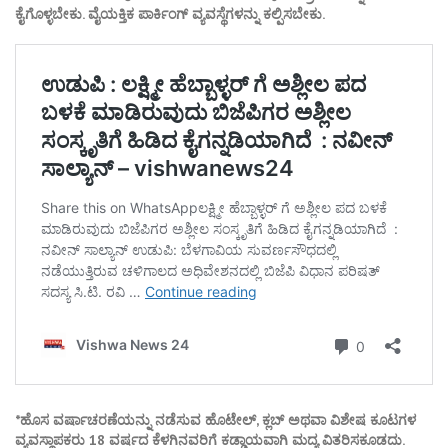
ಕೈಗೊಳ್ಳಬೇಕು. ವೈಯಕ್ತಿಕ ಪಾರ್ಕಿಂಗ್ ವ್ಯವಸ್ಥೆಗಳನ್ನು ಕಲ್ಪಿಸಬೇಕು.
*ಹೊಸ ವರ್ಷಾಚರಣೆಯನ್ನು ನಡೆಸುವ ಹೊಟೇಲ್, ಕ್ಲಬ್ ಅಥವಾ ವಿಶೇಷ ಕೂಟಗಳ
ವ್ಯವಸ್ಥಾಪಕರು 18 ವರ್ಷದ ಕೆಳಗಿನವರಿಗೆ ಕಡ್ಡಾಯವಾಗಿ ಮದ್ಯ ವಿತರಿಸಕೂಡದು.