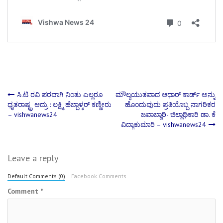
Post
ಸಿ.ಟಿ ರವಿ ಪರವಾಗಿ ನಿಂತು ಎಲ್ಲರೂ
ಮೌಲ್ಯಯುತವಾದ ಆಧಾರ್ ಕಾರ್ಡ್ ಅನ್ನು
ಧೃತರಾಷ್ಟ್ರ ಆದ್ರು : ಲಕ್ಷ್ಮಿ ಹೆಬ್ಬಾಳ್ಕರ್‌ ಕಣ್ಣೀರು
ಹೊಂದುವುದು ಪ್ರತಿಯೊಬ್ಬ ನಾಗರಿಕರ
– vishwanews24
ಜವಾಬ್ದಾರಿ- ಜಿಲ್ಲಾಧಿಕಾರಿ ಡಾ. ಕೆ
navigation
ವಿದ್ಯಾಕುಮಾರಿ – vishwanews24
Leave a reply
Default Comments (0)
Facebook Comments
Comment
*