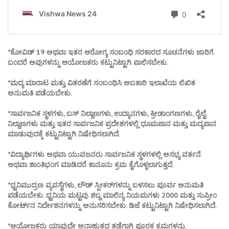
*ಕೋವಿಡ್ 19 ಅಥವಾ ಇತರ ಆರೋಗ್ಯ ಸಂಬಂಧಿ ಸರಕಾರದ ಸೂಚನೆಗಳು ಜಾರಿಗೆ
ಬಂದರೆ ಅವುಗಳನ್ನು ಆಯೋಜಕರು ಕಟ್ಟುನಿಟ್ಟಾಗಿ ಪಾಲಿಸಬೇಕು.
*ಮದ್ಯ ಮಾರಾಟ ಮತ್ತು ವಿತರಣೆಗೆ ಸಂಬಂಧಿಸಿ ಅಬಕಾರಿ ಇಲಾಖೆಯ ಲಿಖಿತ
ಅನುಮತಿ ಪಡೆಯಬೇಕು.
*ಸಾರ್ವಜನಿಕ ಸ್ಥಳಗಳು, ಬಸ್ ನಿಲ್ದಾಣಗಳು, ಉದ್ಯಾನಗಳು, ಕ್ರೀಡಾಂಗಣಗಳು, ರೈಲ್ವೆ
ನಿಲ್ದಾಣಗಳು ಮತ್ತು ಇತರ ಸಾರ್ವಜನಿಕ ಪ್ರದೇಶಗಳಲ್ಲಿ ಧೂಮಪಾನ ಮತ್ತು ಮದ್ಯಪಾನ
ಮಾಡುವುದಕ್ಕೆ ಕಟ್ಟುನಿಟ್ಟಾಗಿ ನಿಷೇಧಿಸಲಾಗಿದೆ.
*ವಿದ್ಯಾರ್ಥಿಗಳು ಅಥವಾ ಯುವಜನರು ಸಾರ್ವಜನಿಕ ಸ್ಥಳಗಳಲ್ಲಿ ಅಸಭ್ಯ ವರ್ತನೆ
ಅಥವಾ ಶಾಂತಿಭಂಗ ಮಾಡಿದರೆ ಕಾನೂನು ಕ್ರಮ ಕೈಗೊಳ್ಳಲಾಗುತ್ತದೆ.
*ಧ್ವನಿಮುದ್ರಣ ವ್ಯವಸ್ಥೆಗಳು, ಲೌಡ್ ಸ್ಪೀಕರ್‌ಗಳನ್ನು ಬಳಸಲು ಪೂರ್ವ ಅನುಮತಿ
ಪಡೆಯಬೇಕು. ಧ್ವನಿಯ ಮಟ್ಟವು ಶಬ್ದ ಮಾಲಿನ್ಯ ನಿಯಮಗಳು 2000 ಮತ್ತು ಸುಪ್ರೀಂ
ಕೋರ್ಟ್‌ನ ನಿರ್ದೇಶನಗಳನ್ನು ಅನುಸರಿಸಬೇಕು. ಡಿಜೆ ಕಟ್ಟುನಿಟ್ಟಾಗಿ ನಿಷೇಧಿಸಲಾಗಿದೆ.
*ಆಯೋಜಕರು ಯಾವುದೇ ಅನಾಹುತದ ತಡೆಗಾಗಿ ಪೂರಕ ಕ್ರಮಗಳನ್ನು