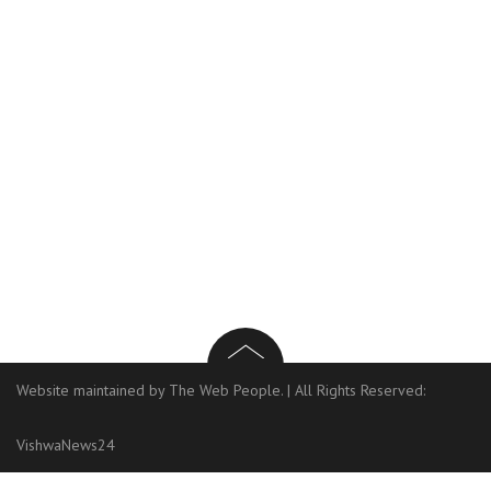
Website maintained by The Web People.
|
All Rights Reserved:
VishwaNews24