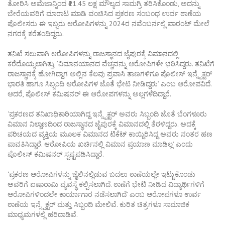
ತೋರಿಸಿ ಅಮೆಜಾನ್ನಿಂದ ₹11.45 ಲಕ್ಷ ಮೌಲ್ಯದ ಸಾಮಗ್ರಿ ತರಿಸಿಕೊಂಡು, ಅದನ್ನು
ಬೇರೆಯವರಿಗೆ ಮಾರಾಟ ಮಾಡಿ ವಂಚಿಸಿದ ಪ್ರಕರಣ ಸಂಬಂಧ ಉರ್ವ ಠಾಣೆಯ
ಪೊಲೀಸರು ಈ ಇಬ್ಬರು ಆರೋಪಿಗಳನ್ನು 2024ರ ನವೆಂಬರ್ನಲ್ಲಿ ವಾರಂಟ್ ಮೇಲೆ
ನಗರಕ್ಕೆ ಕರೆತಂದಿದ್ದರು.
ತನಿಖೆ ಸಲುವಾಗಿ ಆರೋಪಿಗಳನ್ನು ರಾಜಸ್ಥಾನದ ಜೈಪುರಕ್ಕೆ ವಿಮಾನದಲ್ಲಿ
ಕರೆದೊಯ್ಯಲಾಗಿತ್ತು. ‘ವಿಮಾನಯಾನದ ವೆಚ್ಚವನ್ನು ಆರೋಪಿಗಳೇ ಭರಿಸಿದ್ದರು. ತನಿಖೆಗೆ
ರಾಜಸ್ಥಾನಕ್ಕೆ ಹೋಗಿದ್ದಾಗ ಅಲ್ಲಿನ ಕೆಲವು ಪ್ರವಾಸಿ ತಾಣಗಳಿಗೂ ಪೊಲೀಸ್ ಇನ್ಸ್ಪೆಕ್ಟರ್
ಭಾರತಿ ಹಾಗೂ ಸಿಬ್ಬಂದಿ ಆರೋಪಿಗಳ ಜೊತೆ ಭೇಟಿ ನೀಡಿದ್ದರು’ ಎಂಬ ಆರೋಪವಿದೆ.
ಆದರೆ, ಪೊಲೀಸ್ ಕಮಿಷನರ್ ಈ ಆರೋಪಗಳನ್ನು ಅಲ್ಲಗಳೆದಿದ್ದಾರೆ.
‘ಪ್ರಕರಣದ ತನಿಖಾಧಿಕಾರಿಯಾಗಿದ್ದ ಇನ್ಸ್ಪೆಕ್ಟರ್ ಅವರು ಸಿಬ್ಬಂದಿ ಜೊತೆ ಬೆಂಗಳೂರು
ವಿಮಾನ ನಿಲ್ದಾಣದಿಂದ ರಾಜಸ್ಥಾನದ ಜೈಪುರಕ್ಕೆ ವಿಮಾನದಲ್ಲಿ ತೆರಳಿದ್ದರು. ಅದಕ್ಕೆ
ಪರಿಚಯದ ವ್ಯಕ್ತಿಯ ಮೂಲಕ ವಿಮಾನದ ಟಿಕೆಟ್ ಕಾಯ್ದಿರಿಸಿದ್ದ ಅವರು ನಂತರ ಹಣ
ಪಾವತಿಸಿದ್ದಾರೆ. ಆರೋಪಿಯ ಖರ್ಚಿನಲ್ಲಿ ವಿಮಾನ ಪ್ರಯಾಣ ಮಾಡಿಲ್ಲ’ ಎಂದು
ಪೊಲೀಸ್ ಕಮಿಷನರ್ ಸ್ಪಷ್ಟಪಡಿಸಿದ್ದಾರೆ.
‘ಪ್ರಕರಣ ಆರೋಪಿಗಳನ್ನು ಜೈಲಿನಲ್ಲಿಡುವ ಬದಲು ಠಾಣೆಯಲ್ಲೇ ಇಟ್ಟುಕೊಂಡು
ಅವರಿಗೆ ಐಷಾರಾಮಿ ವ್ಯವಸ್ಥೆ ಕಲ್ಪಿಸಲಾಗಿದೆ. ಠಾಣೆಗೆ ಭೇಟಿ ನೀಡಿದ ವಿದ್ಯಾರ್ಥಿಗಳಿಗೆ
ಆರೋಪಿಗಳಿಂದಲೇ ಕಾರ್ಯಾಗಾರ ನಡೆಸಲಾಗಿದೆ’ ಎಂಬ ಆರೋಪಗಳೂ ಉರ್ವ
ಠಾಣೆಯ ಇನ್ಸ್ಪೆಕ್ಟರ್ ಮತ್ತು ಸಿಬ್ಬಂದಿ ಮೇಲಿವೆ. ಕುರಿತ ಚಿತ್ರಗಳೂ ಸಾಮಾಜಿಕ
ಮಾಧ್ಯಮಗಳಲ್ಲಿ ಹರಿದಾಡಿವೆ.