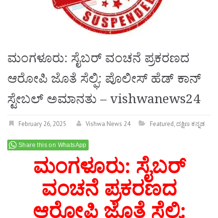
ಮಂಗಳೂರು: ಸೈಬರ್ ವಂಚನೆ ಪ್ರಕರಣದ
ಆರೋಪಿ ಜೊತೆ ಸೆಲ್ಫಿ: ಪೊಲೀಸ್ ಹೆಡ್ ಕಾನ್
ಸ್ಟೇಬಲ್ ಅಮಾನತು – vishwanews24
February 26, 2025
Vishwa News 24
Featured
,
ದಕ್ಷಿಣ ಕನ್ನಡ
Share this on WhatsApp
ಮಂಗಳೂರು: ಸೈಬರ್
ವಂಚನೆ ಪ್ರಕರಣದ
ಆರೋಪಿ ಜೊತೆ ಸೆಲ್ಫಿ: