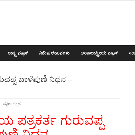
ರಾಷ್ಟ್ರ ನ್ಯೂಸ್
ವಿಶೇಷ ಲೇಖನಗಳು
ಅಂತಾರಾಷ್ಟ್ರೀಯ ನ್ಯೂಸ್
ಸಂಪ
ುವಪ್ಪ ಬಾಳೆಪುಣಿ ನಿಧನ –
d
,
ದಕ್ಷಿಣ ಕನ್ನಡ
 ಪತ್ರಕರ್ತ ಗುರುವಪ್ಪ
ಪುಣಿ ನಿಧನ