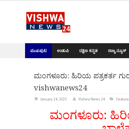
Skip
to
content
ಮುಖಪುಟ
ಉಡುಪಿ
ದಕ್ಷಿಣ ಕನ್ನಡ
ರಾಜ್ಯ ನ್ಯೂಸ್
ಮಂಗಳೂರು: ಹಿರಿಯ ಪತ್ರಕರ್ತ ಗುರ
vishwanews24
January 24, 2025
Vishwa News 24
Feature
ಮಂಗಳೂರು: ಹಿರಿಯ
ಬಾಳೆ