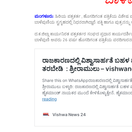
ಮಂಗಳೂರು:
ಹಿರಿಯ ಪತ್ರಕರ್ತ , ಹೊಸದಿಗಂತ ಪತ್ರಿಕೆಯ ವಿಶೇಷ 
ಬಾಳೆಪುಣಿಯ ಸ್ವಗೃಹದಲ್ಲಿ ನಿಧನರಾಗಿದ್ದಾರೆ. ಪತ್ನಿ ಹಾಗೂ ಪುತ್ರನನ್ನು 
ದ.ಕ.ಜಿಲ್ಲಾ ಕಾರ್ಯನಿರತ ಪತ್ರಕರ್ತರ ಸಂಘದ ಪ್ರಧಾನ ಕಾರ್ಯದರ್ಶಿಯಾ
ಬಾಳೆಪುಣಿ ಅವರು 26 ವರ್ಷ ಹೊಸದಿಗಂತ ಪತ್ರಿಕೆಯ ವರದಿಗಾರನಾಗಿ 