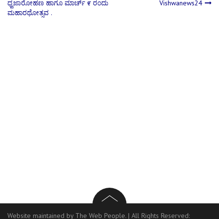
ಧ್ವಜಾರೋಹಣ ಹಾಗೂ ಮಾರ್ಚ್ ೯ ರಂದು
Vishwanews24
navigation
ಮಹಾರಥೋತ್ಸವ .
Website maintained by The Web People.
|
All Rights Reserved: