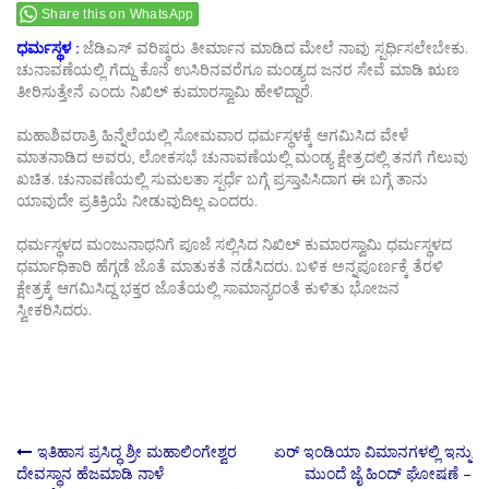
Share this on WhatsApp
ಧರ್ಮಸ್ಥಳ :
ಜೆಡಿಎಸ್ ವರಿಷ್ಠರು ತೀರ್ಮಾನ ಮಾಡಿದ ಮೇಲೆ ನಾವು ಸ್ಪರ್ಧಿಸಲೇಬೇಕು.
ಚುನಾವಣೆಯಲ್ಲಿ ಗೆದ್ದು ಕೊನೆ ಉಸಿರಿನವರೆಗೂ ಮಂಡ್ಯದ ಜನರ ಸೇವೆ ಮಾಡಿ ಋಣ
ತೀರಿಸುತ್ತೇನೆ ಎಂದು ನಿಖಿಲ್ ಕುಮಾರಸ್ವಾಮಿ ಹೇಳಿದ್ದಾರೆ.
ಮಹಾಶಿವರಾತ್ರಿ ಹಿನ್ನೆಲೆಯಲ್ಲಿ ಸೋಮವಾರ ಧರ್ಮಸ್ಥಳಕ್ಕೆ ಆಗಮಿಸಿದ ವೇಳೆ
ಮಾತನಾಡಿದ ಅವರು, ಲೋಕಸಭೆ ಚುನಾವಣೆಯಲ್ಲಿ ಮಂಡ್ಯ ಕ್ಷೇತ್ರದಲ್ಲಿ ತನಗೆ ಗೆಲುವು
ಖಚಿತ. ಚುನಾವಣೆಯಲ್ಲಿ ಸುಮಲತಾ ಸ್ಪರ್ಧೆ ಬಗ್ಗೆ ಪ್ರಸ್ತಾಪಿಸಿದಾಗ ಈ ಬಗ್ಗೆ ತಾನು
ಯಾವುದೇ ಪ್ರತಿಕ್ರಿಯೆ ನೀಡುವುದಿಲ್ಲ ಎಂದರು.
ಧರ್ಮಸ್ಥಳದ ಮಂಜುನಾಥನಿಗೆ ಪೂಜೆ ಸಲ್ಲಿಸಿದ ನಿಖಿಲ್ ಕುಮಾರಸ್ವಾಮಿ ಧರ್ಮಸ್ಥಳದ
ಧರ್ಮಾಧಿಕಾರಿ ಹೆಗ್ಗಡೆ ಜೊತೆ ಮಾತುಕತೆ ನಡೆಸಿದರು. ಬಳಿಕ ಅನ್ನಪೂರ್ಣಕ್ಕೆ ತೆರಳಿ
ಕ್ಷೇತ್ರಕ್ಕೆ ಆಗಮಿಸಿದ್ದ ಭಕ್ತರ ಜೊತೆಯಲ್ಲಿ ಸಾಮಾನ್ಯರಂತೆ ಕುಳಿತು ಭೋಜನ
ಸ್ವೀಕರಿಸಿದರು.
Post
ಇತಿಹಾಸ ಪ್ರಸಿದ್ಧ ಶ್ರೀ ಮಹಾಲಿಂಗೇಶ್ವರ
ಏರ್​ ಇಂಡಿಯಾ ವಿಮಾನಗಳಲ್ಲಿ ಇನ್ನು
ದೇವಸ್ಥಾನ ಹೆಜಮಾಡಿ ನಾಳೆ
ಮುಂದೆ ಜೈ ಹಿಂದ್​ ಘೋಷಣೆ –