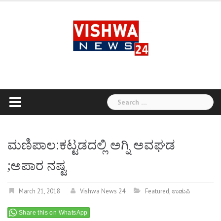
Skip
to
content
Search
for:
ಮಣಿಪಾಲ:ಕಟ್ಟಡದಲ್ಲಿ ಅಗ್ನಿ ಅವಘಡ
;ಅಪಾರ ನಷ್ಟ
March 21, 2018
Vishwa News 24
Featured
,
ಉಡುಪಿ
Share this on WhatsApp