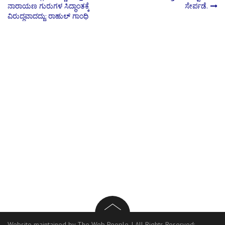
ನಾರಾಯಣ ಗುರುಗಳ ಸಿದ್ಧಾಂತಕ್ಕೆ
ಸೇರ್ಪಡೆ.
navigation
ವಿರುದ್ಧವಾದದ್ದು: ರಾಹುಲ್ ಗಾಂಧಿ
Website maintained by The Web People.
|
All Rights Reserved: