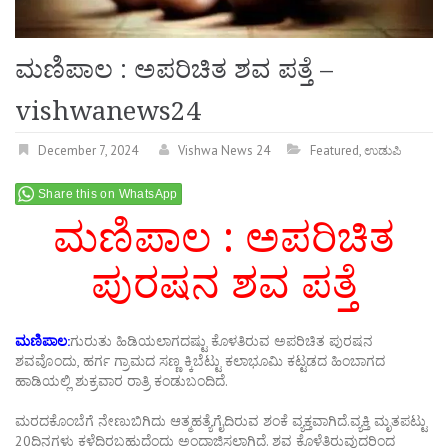
ಮಣಿಪಾಲ : ಅಪರಿಚಿತ ಶವ ಪತ್ತೆ –
vishwanews24
December 7, 2024
Vishwa News 24
Featured
,
ಉಡುಪಿ
Share this on WhatsApp
ಮಣಿಪಾಲ : ಅಪರಿಚಿತ
ಪುರಷನ ಶವ ಪತ್ತೆ
ಮಣಿಪಾಲ:
ಗುರುತು ಹಿಡಿಯಲಾಗದಷ್ಟು ಕೊಳತಿರುವ ಅಪರಿಚಿತ ಪುರಷನ
ಶವವೊಂದು, ಹರ್ಗ ಗ್ರಾಮದ ಸಣ್ಣ ಕ್ಕಿಬೆಟ್ಟು ಕಲಾಭೂಮಿ ಕಟ್ಟಡದ ಹಿಂಬಾಗದ
ಹಾಡಿಯಲ್ಲಿ ಶುಕ್ರವಾರ ರಾತ್ರಿ ಕಂಡುಬಂದಿದೆ.
ಮರದಕೊಂಬೆಗೆ ನೇಣುಬಿಗಿದು ಆತ್ಮಹತ್ಯೆಗೈದಿರುವ ಶಂಕೆ ವ್ಯಕ್ತವಾಗಿದೆ.ವ್ಯಕ್ತಿ ಮೃತಪಟ್ಟು
20ದಿನಗಳು ಕಳೆದಿರಬಹುದೆಂದು ಅಂದಾಜಿಸಲಾಗಿದೆ. ಶವ ಕೊಳೆತಿರುವುದರಿಂದ