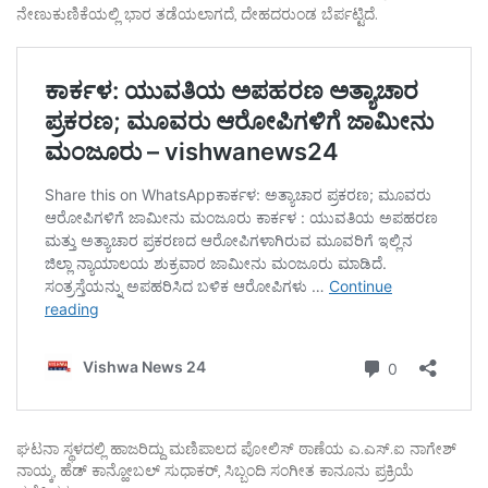
ನೇಣುಕುಣಿಕೆಯಲ್ಲಿ ಭಾರ ತಡೆಯಲಾಗದೆ, ದೇಹದರುಂಡ ಬೆರ್ಪಟ್ಟಿದೆ.
ಘಟನಾ ಸ್ಥಳದಲ್ಲಿ ಹಾಜರಿದ್ದು ಮಣಿಪಾಲದ ಪೋಲಿಸ್ ಠಾಣೆಯ ಎ.ಎಸ್.ಐ ನಾಗೇಶ್
ನಾಯ್ಕ, ಹೆಡ್ ಕಾನ್ಹೋಬಲ್‌ ಸುಧಾಕರ್, ಸಿಬ್ಬಂದಿ ಸಂಗೀತ ಕಾನೂನು ಪ್ರಕ್ರಿಯೆ