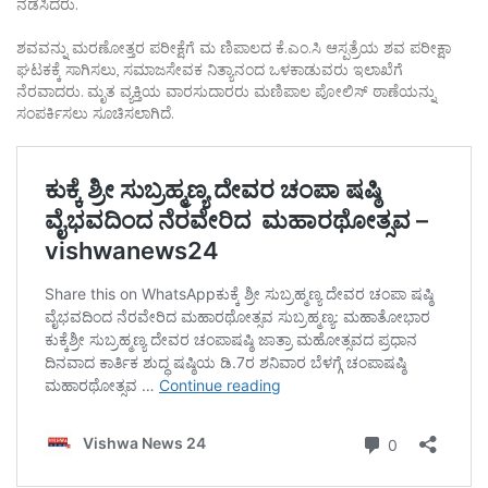
ನಡೆಸಿದರು.
ಶವವನ್ನು ಮರಣೋತ್ತರ ಪರೀಕ್ಷೆಗೆ ಮ ಣಿಪಾಲದ ಕೆ.ಎಂ.ಸಿ ಆಸ್ಪತ್ರೆಯ ಶವ ಪರೀಕ್ಷಾ
ಘಟಕಕ್ಕೆ ಸಾಗಿಸಲು, ಸಮಾಜಸೇವಕ ನಿತ್ಯಾನಂದ ಒಳಕಾಡುವರು ಇಲಾಖೆಗೆ
ನೆರವಾದರು. ಮೃತ ವ್ಯಕ್ತಿಯ ವಾರಸುದಾರರು ಮಣಿಪಾಲ ಪೋಲಿಸ್‌ ಠಾಣೆಯನ್ನು
ಸಂಪರ್ಕಿಸಲು ಸೂಚಿಸಲಾಗಿದೆ.