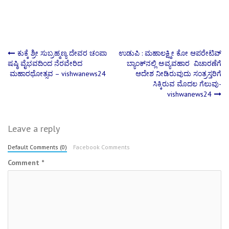
Post
ಕುಕ್ಕೆ ಶ್ರೀ ಸುಬ್ರಹ್ಮಣ್ಯ ದೇವರ ಚಂಪಾ
ಉಡುಪಿ : ಮಹಾಲಕ್ಷ್ಮೀ ಕೋ ಆಪರೇಟಿವ್
ಷಷ್ಠಿ ವೈಭವದಿಂದ ನೆರವೇರಿದ
ಬ್ಯಾಂಕ್‌ನಲ್ಲಿ ಅವ್ಯವಹಾರ ವಿಚಾರಣೆಗೆ
ಮಹಾರಥೋತ್ಸವ – vishwanews24
ಆದೇಶ ನೀಡಿರುವುದು ಸಂತ್ರಸ್ತರಿಗೆ
navigation
ಸಿಕ್ಕಿರುವ ಮೊದಲ ಗೆಲುವು-
vishwanews24
Leave a reply
Default Comments (0)
Facebook Comments
Comment
*