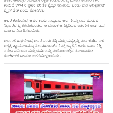
ಚೇತರಿಸಿಕೊಳ್ಳುವ ಯಾವುದೇ ಲಕ್ಷಣ ಕಂಡುಬರಲಿಲ್ಲ. ಮಾನವ ಅಂಗಾಂಗ ಕಸಿ
ಕಾಯಿದೆ 1994 ರ ಪ್ರಕಾರ ಪರಿಣಿತ ವೈದ್ಯರ ಸಮಿತಿಯು ಎರಡು ಬಾರಿ ಅಧಿಕೃತವಾಗಿ
ಬ್ರೈನ್‌ ಡೆಡ್‌ ಎಂದು ಘೋಷಿಸಿತು.
ಅವರ ಕುಟುಂಬವು ಅವರ ಕಾರ್ಯಸಾಧ್ಯವಾದ ಅಂಗಗಳನ್ನು ದಾನ ಮಾಡುವ
ನಿರ್ಧಾರವನ್ನು ತೆಗೆದುಕೊಂಡರು. ಆ ಮೂಲಕ ಅಗತ್ಯವಿರುವ ಇತರರಿಗೆ ಅಂಗ ದಾನ
ಮಾಡಲು ನಿರ್ಧರಿಸಲಾಯಿತು.
ಅದರಂತೆ ರಾಘವೇಂದ್ರ ಅವರ ಒಂದು ಕಿಡ್ನಿ ಮತ್ತು ಯಕೃತ್ತನ್ನು ಮಂಗಳೂರಿನ ಎಜೆ
ಆಸ್ಪತ್ರೆ, ಶ್ವಾಸಕೋಶವನ್ನು ಸಿಕಂದರಾಬಾದ್‌ನ ಕಿಮ್ಸ್‌ ಆಸ್ಪತ್ರೆಗೆ ಹಾಗೂ ಒಂದು ಕಿಡ್ನಿ
ಎರಡು ಕಾರ್ನಿಯಾ ಮತ್ತು ಚರ್ಮವನ್ನು ಮಣಿಪಾಲದಲ್ಲಿನ ನೋಂದಾಯಿತ
ರೋಗಿಗಳಿಗೆ ಬಳಸಲು ಉಳಿಸಿಕೊಳ್ಳಲಾಯಿತು .