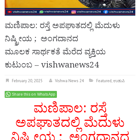
ಮಣಿಪಾಲ: ರಸ್ತೆ ಅಪಘಾತದಲ್ಲಿ ಮೆದುಳು
ನಿಷ್ಕ್ರೀಯ ; ಅಂಗದಾನದ
ಮೂಲಕ ಸಾರ್ಥಕತೆ ಮೆರೆದ ವ್ಯಕ್ತಿಯ
ಕುಟುಂಬ – vishwanews24
February 20, 2025
Vishwa News 24
Featured
,
ಉಡುಪಿ
Share this on WhatsApp
ಮಣಿಪಾಲ: ರಸ್ತೆ
ಅಪಘಾತದಲ್ಲಿ ಮೆದುಳು
ನಿಷ್ಕ್ರೀಯ ; ಅಂಗದಾನದ