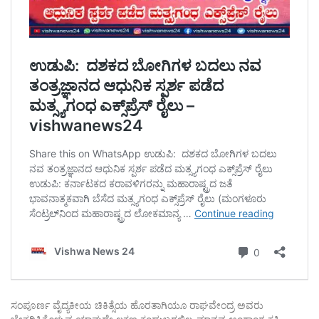
ಸಂಪೂರ್ಣ ವೈದ್ಯಕೀಯ ಚಿಕಿತ್ಸೆಯ ಹೊರತಾಗಿಯೂ ರಾಘವೇಂದ್ರ ಅವರು