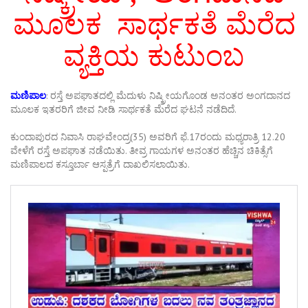
ಮೂಲಕ ಸಾರ್ಥಕತೆ ಮೆರೆದ
ವ್ಯಕ್ತಿಯ ಕುಟುಂಬ
ಮಣಿಪಾಲ
: ರಸ್ತೆ ಅಪಘಾತದಲ್ಲಿ ಮೆದುಳು ನಿಷ್ಕ್ರೀಯಗೊಂಡ ಅನಂತರ ಅಂಗದಾನದ
ಮೂಲಕ ಇತರರಿಗೆ ಜೀವ ನೀಡಿ ಸಾರ್ಥಕತೆ ಮೆರೆದ ಘಟನೆ ನಡೆದಿದೆ.
ಕುಂದಾಪುರದ ನಿವಾಸಿ ರಾಘವೇಂದ್ರ(35) ಅವರಿಗೆ ಫೆ.17ರಂದು ಮಧ್ಯರಾತ್ರಿ 12.20
ವೇಳೆಗೆ ರಸ್ತೆ ಅಪಘಾತ ನಡೆಯಿತು. ತೀವ್ರ ಗಾಯಗಳ ಅನಂತರ ಹೆಚ್ಚಿನ ಚಿಕಿತ್ಸೆಗೆ
ಮಣಿಪಾಲದ ಕಸ್ತೂರ್ಬಾ ಆಸ್ಪತ್ರೆಗೆ ದಾಖಲಿಸಲಾಯಿತು.