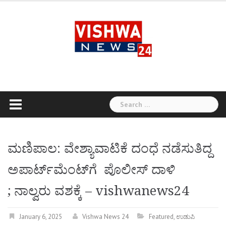
Skip
to
content
Search
for:
ಮಣಿಪಾಲ: ವೇಶ್ಯಾವಾಟಿಕೆ ದಂಧೆ ನಡೆಸುತಿದ್ದ
ಅಪಾರ್ಟ್‌ಮೆಂಟ್‌ಗೆ ಪೊಲೀಸ್ ದಾಳಿ
; ನಾಲ್ವರು ವಶಕ್ಕೆ – vishwanews24
January 6, 2025
Vishwa News 24
Featured
,
ಉಡುಪಿ