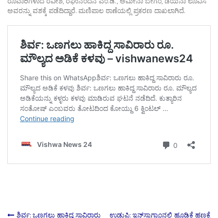
ರೂವಾರಿಗಳಾದ ರವೀಶ, ರಘುನಂದನ ಎಂ.ಡಿ., ಅಮೀನಾ ಬೇಗಂ, ಡಯನಾ ಲೂವಿಸ
ಅವರನ್ನು ವಶಕ್ಕೆ ಪಡೆದಿದ್ದಾರೆ. ಮಣಿಪಾಲ ಠಾಣೆಯಲ್ಲಿ ಪ್ರಕರಣ ದಾಖಲಾಗಿದೆ.
ಶಿರ್ವ: ಒಣಗಲು ಹಾಕಿದ್ದ ಸಾವಿರಾರು
ಉಡುಪಿ: ಇನ್‌ಸ್ಟಾಗ್ರಾಂನಲ್ಲಿ ಹೂಡಿಕೆ ಹಣಕ್ಕೆ