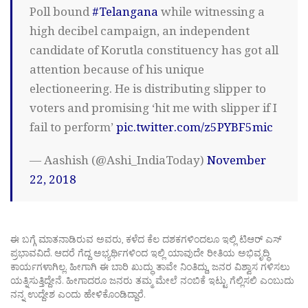
Poll bound
#Telangana
while witnessing a
high decibel campaign, an independent
candidate of Korutla constituency has got all
attention because of his unique
electioneering. He is distributing slipper to
voters and promising ‘hit me with slipper if I
fail to perform’
pic.twitter.com/z5PYBF5mic
— Aashish (@Ashi_IndiaToday)
November
22, 2018
ಈ ಬಗ್ಗೆ ಮಾತನಾಡಿರುವ ಅವರು, ಕಳೆದ ಕೆಲ ದಶಕಗಳಿಂದಲೂ ಇಲ್ಲಿ ಟಿಆರ್ ಎಸ್
ಪ್ರಭಾವವಿದೆ. ಆದರೆ ಗೆದ್ದ ಅಭ್ಯರ್ಥಿಗಳಿಂದ ಇಲ್ಲಿ ಯಾವುದೇ ರೀತಿಯ ಅಭಿವೃದ್ಧಿ
ಕಾರ್ಯಗಳಾಗಿಲ್ಲ. ಹೀಗಾಗಿ ಈ ಬಾರಿ ಖುದ್ಧು ತಾವೇ ನಿಂತಿದ್ದು, ಜನರ ವಿಶ್ವಾಸ ಗಳಿಸಲು
ಯತ್ನಿಸುತ್ತಿದ್ದೇನೆ. ಹೀಗಾದರೂ ಜನರು ತಮ್ಮ ಮೇಲೆ ನಂಬಿಕೆ ಇಟ್ಟು ಗೆಲ್ಲಿಸಲಿ ಎಂಬುದು
ನನ್ನ ಉದ್ದೇಶ ಎಂದು ಹೇಳಿಕೊಂಡಿದ್ದಾರೆ.