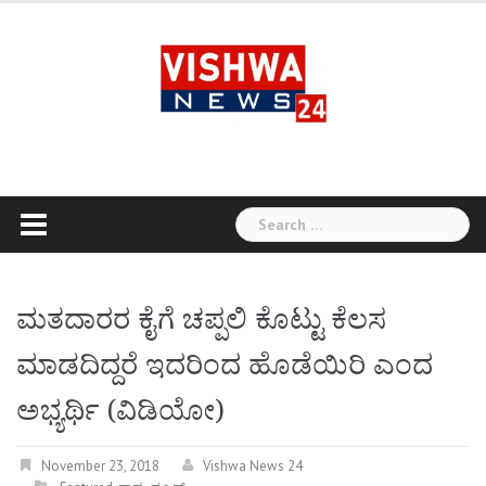
Skip
to
content
Search
for:
ಮತದಾರರ ಕೈಗೆ ಚಪ್ಪಲಿ ಕೊಟ್ಟು ಕೆಲಸ
ಮಾಡದಿದ್ದರೆ ಇದರಿಂದ ಹೊಡೆಯಿರಿ ಎಂದ
ಅಭ್ಯರ್ಥಿ (ವಿಡಿಯೋ)
November 23, 2018
Vishwa News 24