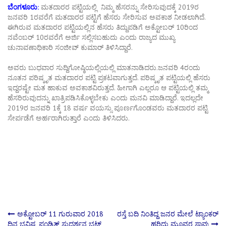
ಬೆಂಗಳೂರು:
ಮತದಾರರ ಪಟ್ಟಿಯಲ್ಲಿ ನಿಮ್ಮ ಹೆಸರನ್ನು ಸೇರಿಸುವುದಕ್ಕೆ 2019ರ
ಜನವರಿ 1ರವರೆಗೆ ಮತದಾರರ ಪಟ್ಟಿಗೆ ಹೆಸರು ಸೇರಿಸುವ ಅವಕಾಶ ನೀಡಲಾಗಿದೆ.
ಈಗಿರುವ ಮತದಾರರ ಪಟ್ಟಿಯಲ್ಲಿನ ಹೆಸರು ತಿದ್ದುಪಡಿಗೆ ಅಕ್ಟೋಬರ್ 10ರಿಂದ
ನವೆಂಬರ್ 10ರವರೆಗೆ ಅರ್ಜಿ ಸಲ್ಲಿಸಬಹುದು ಎಂದು ರಾಜ್ಯದ ಮುಖ್ಯ
ಚುನಾವಣಾಧಿಕಾರಿ ಸಂಜೀವ್ ಕುಮಾರ್ ತಿಳಿಸಿದ್ದಾರೆ.
ಅವರು ಬುಧವಾರ ಸುದ್ದಿಗೋಷ್ಠಿಯಲ್ಲಿಯಲ್ಲಿ ಮಾತನಾಡಿದರು.ಜನವರಿ 4ರಂದು
ನೂತನ ಪರಿಷ್ಕೃತ ಮತದಾರರ ಪಟ್ಟಿ ಪ್ರಕಟವಾಗುತ್ತದೆ. ಪರಿಷ್ಕೃತ ಪಟ್ಟಿಯಲ್ಲಿ ಹೆಸರು
ಇದ್ದರಷ್ಟೇ ಮತ ಹಾಕುವ ಅವಕಾಶವಿರುತ್ತದೆ. ಹೀಗಾಗಿ ಎಲ್ಲರೂ ಆ ಪಟ್ಟಿಯಲ್ಲಿ ತಮ್ಮ
ಹೆಸರಿರುವುದನ್ನು ಖಾತ್ರಿಪಡಿಸಿಕೊಳ್ಳಬೇಕು ಎಂದು ಮನವಿ ಮಾಡಿದ್ದಾರೆ. ಇದಲ್ಲದೇ
2019ರ ಜನವರಿ 1ಕ್ಕೆ 18 ವರ್ಷ ವಯಸ್ಸು ಪೂರ್ಣಗೊಂಡವರು ಮತದಾರರ ಪಟ್ಟಿ
ಸೇರ್ಪಡೆಗೆ ಅರ್ಹರಾಗಿರುತ್ತಾರೆ ಎಂದು ತಿಳಿಸಿದರು.
Post
ಅಕ್ಟೋಬರ್ 11 ಗುರುವಾರ 2018
ರಸ್ತೆ ಬದಿ ನಿಂತಿದ್ದ ಜನರ ಮೇಲೆ ಟ್ಯಾಂಕರ್
ದಿನ ಭವಿಷ್ಯ ಪಂಡಿತ್ ಸುದರ್ಶನ ಭಟ್
ಹರಿದು ಮೂವರ ಸಾವು