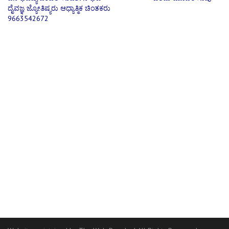
ದೈವಜ್ಞ ಜ್ಯೋತಿಷ್ಯರು ಆಧ್ಯಾತ್ಮಿಕ ಚಿಂತಕರು
navigation
9663542672