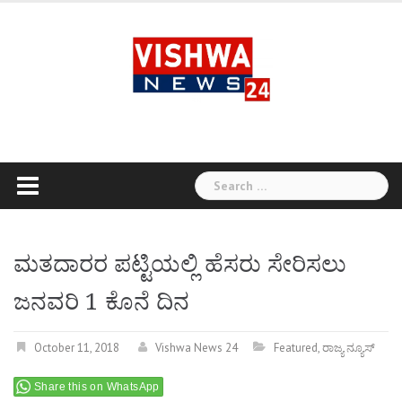
Skip
to
content
Search
for:
ಮತದಾರರ ಪಟ್ಟಿಯಲ್ಲಿ ಹೆಸರು ಸೇರಿಸಲು
ಜನವರಿ 1 ಕೊನೆ ದಿನ
October 11, 2018
Vishwa News 24
Featured
,
ರಾಜ್ಯ ನ್ಯೂಸ್
Share this on WhatsApp