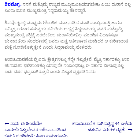
ಶಿವಮೊಗ್ಗ,
:
ನನಗೆ ಮತ್ತೊಮ್ಮೆ ರಾಜ್ಯದ ಮುಖ್ಯಮಂತ್ರಿಯಾಗಬೇಕು ಎಂಬ ದುರಾಸೆ ಇಲ್ಲ
ಎಂದು ಮಾಜಿ ಮುಖ್ಯಮಂತ್ರಿ ಸಿದ್ದರಾಮಯ್ಯ ಹೇಳಿದ್ದಾರೆ.
ಶಿವವೊಗ್ಗದಲ್ಲಿ ಮಾಧ್ಯಮಗಳೊಂದಿಗೆ ಮಾತನಾಡಿದ ಮಾಜಿ ಮುಖ್ಯಮಂತ್ರಿ ಹಾಗೂ
ಸಮ್ಮಿಶ್ರ ಸರಕಾರ ಸಮನ್ವಯ ಸಮಿತಿಯ ಅಧ್ಯಕ್ಷ ಸಿದ್ದರಾಮಯ್ಯ, ನನಗೆ ಮತ್ತೊಮ್ಮೆ
ಮುಖ್ಯಮಂತ್ರಿ ಪಟ್ಟಕ್ಕೆ ಏರಬೇಕೆಂಬ ದುರಾಸೆಯೇನಿಲ್ಲ. ಮುಂದಿನ ವಿಧಾನಸಭಾ
ಚುನಾವಣೆಯ ಸಂದರ್ಭದಲ್ಲಿ ಜನರು ಮತ್ತೆ ಆಶೀರ್ವಾದ ಮಾಡಿದರೆ ಆ ಕುರಿತಾದಂತೆ
ಮತ್ತೆ ನೋಡಿಕೊಳ್ಳುತ್ತೇನೆ ಎಂದು ಸಿದ್ದರಾಮಯ್ಯ ಹೇಳಿದರು.
ಉಪಚುನಾವಣೆಯಲ್ಲಿ ಐದು ಕ್ಷೇತ್ರಗಳಲ್ಲೂ ಗೆದ್ದೇ ಗೆಲ್ಲುತ್ತೇವೆ. ಮೈತ್ರಿ ಸರ್ಕಾರಕ್ಕೂ, ಉಪ
ಚುನಾವಣಾ ಫಲಿತಾಂಶಕ್ಕೂ ಯಾವುದೇ ಸಂಬಂಧವಿಲ್ಲ. ಈ‌ ಸರ್ಕಾರ ಬೀಳುವುದಿಲ್ಲ.
ಐದು ವರ್ಷ ಭದ್ರವಾಗಿರುತ್ತದೆ ಎಂದು ವಿಶ್ವಾಸ ವ್ಯಕ್ತಪಡಿಸಿದರು.
Post
ನಾನು ಈ ಹಿಂದೆಯೇ
ಕಸಾಯಿಖಾನೆಗೆ ಸಾಗಿಸುತ್ತಿದ್ದ 44 ಎಳೆಯ
ಸಾಯಬೇಕಿತ್ತು,ದೇವರ ಆಶೀರ್ವಾದದಿಂದ
ಹಸುವಿನ ಕರುಗಳ ರಕ್ಷಣೆ..
ಬದುಕಿ ಬಂದಿದ್ದೇನೆ : ಸಿಎಂ ಕುಮಾರಸ್ವಾಮಿ