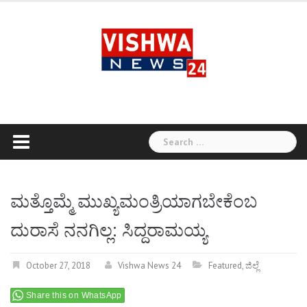
Skip
to
content
Search
for:
ಮತ್ತೊಮ್ಮೆ ಮುಖ್ಯಮಂತ್ರಿಯಾಗಬೇಕೆಂಬ
ದುರಾಸೆ ನನಗಿಲ್ಲ: ಸಿದ್ದರಾಮಯ್ಯ
October 27, 2018
Vishwa News 24
Featured
,
ಜಿಲ್ಲೆ
Share this on WhatsApp