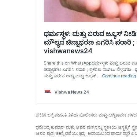
ಘಟನೆ ಬಗ್ಗೆ ಮಾಹಿತಿ ತಿಳಿದು ಪೊಲೀಸರು ಮತ್ತು ಅಗ್ನಿಶಾಮಕ ದಳದ ಸಿಬ್ಬ
ಧನೇಂದ್ರ ಕುಮಾರ್ ಮತ್ತು ಅವರ ಪುತ್ರನನ್ನು ಸ್ಥಳೀಯ ಆಸ್ಪತ್ರೆಗೆ ಸ್ಥ
ಅವರ ಪುತ್ರ ಚಿಕಿತ್ಸೆ ಪಡೆಯುತ್ತಿದ್ದು, ಅಪಾಯದಿಂದ ಪಾರಾಗಿದ್ದಾರೆ ಎಂದ