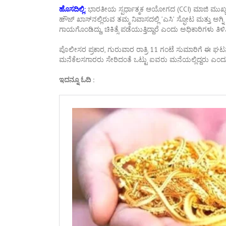
ಹೊಸದಿಲ್ಲಿ:
ಭಾರತೀಯ ಸ್ಪರ್ಧಾತ್ಮಕ ಆಯೋಗದ (CCI) ಮಾಜಿ ಮುಖ್ಯಸ್
ಹೌಜ್ ಖಾಸ್‌ನಲ್ಲಿರುವ ತಮ್ಮ ನಿವಾಸದಲ್ಲಿ ʼಎಸಿʼ ಸ್ಫೋಟ ಮತ್ತು ಅಗ್
ಗಾಯಗೊಂಡಿದ್ದು, ಚಿಕಿತ್ಸೆ ಪಡೆಯುತ್ತಿದ್ದಾರೆ ಎಂದು ಅಧಿಕಾರಿಗಳು ತಿಳಿಸಿ
ಪೊಲೀಸರ ಪ್ರಕಾರ, ಗುರುವಾರ ರಾತ್ರಿ 11 ಗಂಟೆ ಸುಮಾರಿಗೆ ಈ ಘಟ
ಮನೆಕೆಲಸಗಾರರು ಸೇರಿದಂತೆ ಒಟ್ಟು ಐವರು ಮನೆಯಲ್ಲಿದ್ದರು ಎಂದು 
ಇದನ್ನೂ ಓದಿ :