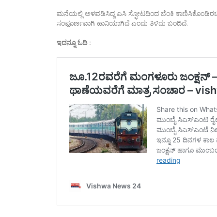
ಮನೆಯಲ್ಲಿ ಅಳವಡಿಸಿದ್ದ ಎಸಿ ಸ್ಫೋಟದಿಂದ ಬೆಂಕಿ ಕಾಣಿಸಿಕೊಂಡಿ
ಸಂಫೂರ್ಣವಾಗಿ ಹಾನಿಯಾಗಿದೆ ಎಂದು ತಿಳಿದು ಬಂದಿದೆ.
ಇದನ್ನೂ ಓದಿ :