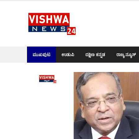
Skip
to
content
ಮುಖಪುಟ
ಉಡುಪಿ
ದಕ್ಷಿಣ ಕನ್ನಡ
ರಾಜ್ಯ ನ್ಯೂಸ್