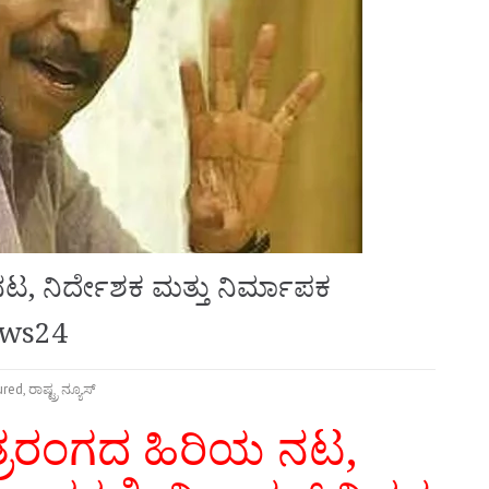
 ನಿರ್ದೇಶಕ ಮತ್ತು ನಿರ್ಮಾಪಕ
ews24
ured
,
ರಾಷ್ಟ್ರ ನ್ಯೂಸ್
ರರಂಗದ ಹಿರಿಯ ನಟ,