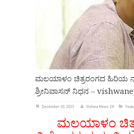
ಮಲಯಾಳಂ ಚಿತ್ರರಂಗದ ಹಿರಿಯ ನಟ,
ಶ್ರೀನಿವಾಸನ್ ನಿಧನ – vishwan
December 20, 2025
Vishwa News 24
Feat
ಮಲಯಾಳಂ ಚಿತ್