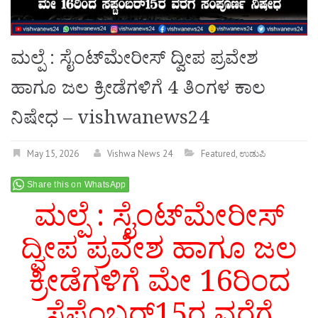
ಮಲ್ಪೆ : ಸೈಂಟ್‌ಮೇರೀಸ್‌ ದ್ವೀಪ ಪ್ರವೇಶ
ಹಾಗೂ ಜಲ ಕ್ರೀಡೆಗಳಿಗೆ 4 ತಿಂಗಳ ಕಾಲ
ನಿಷೇಧ – vishwanews24
May 15, 2026
Vishwa News 24
Featured
,
ಉಡುಪಿ
Share this on WhatsApp
ಮಲ್ಪೆ : ಸೈಂಟ್‌ಮೇರೀಸ್‌
ದ್ವೀಪ ಪ್ರವೇಶ ಹಾಗೂ ಜಲ
ಕ್ರೀಡೆಗಳಿಗೆ ಮೇ 16ರಿಂದ
ಸೆಪ್ಟೆಂಬರ್15ರ ವರೆಗೆ