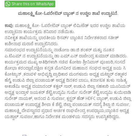
Share this on WhatsApp
ಮಹಾಲಕ್ಷ್ಮಿ ಕೋ-ಓಪರೇಟಿವ್ ಬ್ಯಾಂಕ್ ನ ಉಚ್ಚಿಲ ಶಾಖೆ ಉದ್ಘಾಟನೆ.
ಕಾಪು:
ಮಹಾಲಕ್ಷ್ಮಿ ಕೋ- ಓಪರೇಟಿವ್ ಬ್ಯಾಂಕ್ ಲಿಮಿಟೆಡ್ ಇದರ ಉಚ್ಚಿಲ ಶಾಖೆಯ
ಉದ್ಘಾಟನಾ ಕಾರ್ಯಕ್ರಮ ಶನಿವಾರ ನಡೆಯಿತು.
ನವೀಕೃತ ಶಾಖೆಯನ್ನು ಭಾರತೀಯ ರಿಸರ್ವ್ ಬ್ಯಾಂಕಿನ ನಿರ್ದೇಶಕರಾದ ಸತೀಶ್
ಕಾಶೀನಾಥ ಮರಾಠೆ ಉದ್ಘಾಟಿಸಿದರು.
ಸಮಾರಂಭದ ಉದ್ಘಾಟನೆಯನ್ನು ನಾಡೋಜ ಡಾ.ಜಿ ಶಂಕರ್ ಮತ್ತು ನೂತನ
ಎ.ಟಿಎಮ್ ನ ಉದ್ಘಾಟನೆಯನ್ನು ಡಾ ಎಮ್.ಎನ್ ರಾಜೇಂದ್ರ ಕುಮಾರ್ ಮಾಡಿದರು.
ಕಾರ್ಯಕ್ರಮದ ಮುಖ್ಯ ಅತಿಥಿಗಳಾಗಿ ಸಚಿವ ಕೋಟಾ ಶ್ರೀನಿವಾಸ್ ಪೂಜಾರಿ,ಸಂಸದೆ
ಶೋಭಾ ಕರಂದ್ಲಾಜೆ,ದಕ್ಷಿಣ ಕನ್ನಡ ಮೊಗವೀರ ಮಹಾಜನ ಸಂಘದ ಅಧ್ಯಕ್ಷ ಜಯ ಸಿ
ಕೋಟ್ಯಾನ್ ,ಕರಾವಳಿ ಅಭಿವೃದ್ದಿ ಪ್ರಾಧಿಕಾರ ಮಂಗಳೂರು ಅಧ್ಯಕ್ಷ ಮಟ್ಟಾರ್ ರತ್ನಾಕರ
ಹೆಗ್ಡೆ, ಉಡುಪಿ ಜಿಲ್ಲಾ ಪಂಚಾಯತ್ ಆದ್ಯಕ್ಷ ದಿನಕರ ಬಾಬು, ಕರ್ನಾಟಕ ತುಳು ಸಾಹಿತ್ಯ
ಅಕಾಡೆಮಿ ಅದ್ಯಕ್ಷ ದಯಾನಂದ್ ಕತ್ತಲ್ ಸಾರ್, ಉಡುಪಿ ಜಿಲ್ಲಾ ಸಹಕಾರಿ ಯೂನಿಯನ್
ಅಧ್ಯಕ್ಷ ಇಂದ್ರಾಳಿ ಜಯಕರ್ ಶೆಟ್ಟಿ,ಉದ್ಯಮಿ ಗುರ್ಮೆ ಸುರೇಶ್ ಶೆಟ್ಟಿ,ಉದ್ಯಮಿ ಕುಯಿಲಾಡಿ
ಸುರೇಶ್ ನಾಯಕ್, ಆನಂದ ಪಿ ಸುವರ್ಣ, ಕ್ಲಸ್ಟರ್ ಹೆಡ್ HDFC ಬ್ಯಾಂಕ್, ಉಡುಪಿ ಜಿಲ್ಲಾ
ಪಂಚಾಯತ್ ಉಪಾಧ್ಯಕ್ಷ ಶೀಲಾ ಕೆ ಶೆಟ್ಟಿ, ಜಿಲ್ಲಾ ಪಂಚಾಯತ್ ಸದಸ್ಯೆ ಶಿಲ್ಪಾ ಜಿ ಸುವರ್ಣ,
ಮಹಾಲಕ್ಷ್ಮಿ ದೇವಸ್ಥಾನದ ಪ್ರಧಾನ ಅರ್ಚಕ ರಾಘವೇಂದ್ರ ಉಪಧ್ಯಾಯ,ಬ್ಯಾಂಕಿನ ಆದ್ಯಕ್ಷ
ಯಶ್ಪಾಲ್ ಸುವರ್ಣ,ಹಾಗೂ ನಿರ್ದೇಶಕ ಮಂಡಳಿಯ ಸದಸ್ಯರು ಉಪಸ್ಥಿತರಿದ್ದರು.