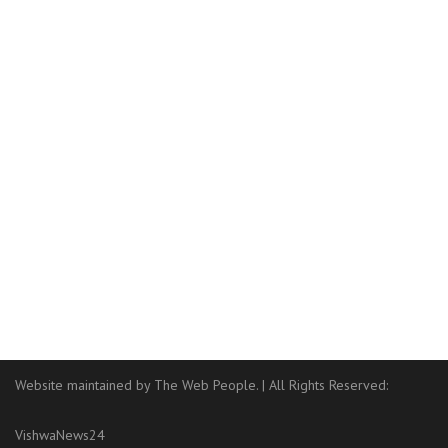
Website maintained by The Web People.
|
All Rights Reserved:
VishwaNews24