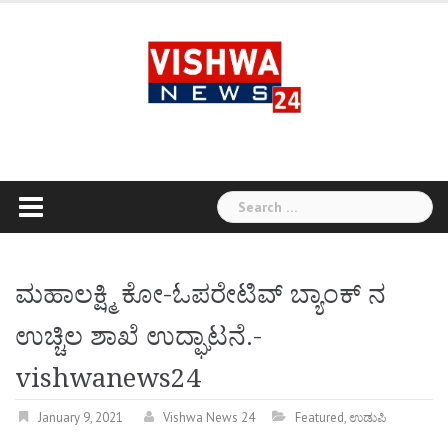
Skip
to
content
Search
for:
ಮಹಾಲಕ್ಷ್ಮಿ ಕೋ-ಓಪರೇಟಿವ್ ಬ್ಯಾಂಕ್ ನ
ಉಚ್ಚಿಲ ಶಾಖೆ ಉದ್ಘಾಟನೆ.-
vishwanews24
January 9, 2021
Vishwa News 24
Featured
,
ಉಡುಪಿ