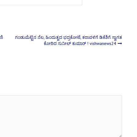
ಣಿ
ಗಂಡುಮೆಟ್ಟಿನ ನೆಲ, ಹಿಂದುತ್ವದ ಭದ್ರಕೋಟೆ, ಕರಾವಳಿಗೆ ಡಿಕೆಶಿಗೆ ಸ್ವಾಗತ
ಕೋರಿದ ಸುನೀಲ್ ಕುಮಾರ್ ! vishwanews24