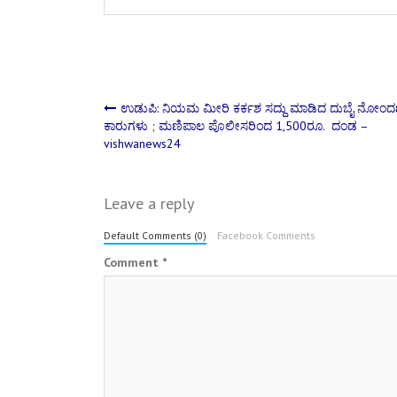
Post
ಉಡುಪಿ: ನಿಯಮ ಮೀರಿ ಕರ್ಕಶ ಸದ್ದು ಮಾಡಿದ ದುಬೈ ನೋಂದ
ಕಾರುಗಳು ; ಮಣಿಪಾಲ ಪೊಲೀಸರಿಂದ 1,500ರೂ. ದಂಡ –
vishwanews24
navigation
Leave a reply
Default Comments (0)
Facebook Comments
Comment
*