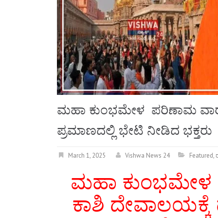
ಮಹಾ ಕುಂಭಮೇಳ ಪರಿಣಾಮ ವಾರಣ
ಪ್ರಮಾಣದಲ್ಲಿ ಭೇಟಿ ನೀಡಿದ ಭಕ್ತ
March 1, 2025
Vishwa News 24
Featured
,
ರ
ಮಹಾ ಕುಂಭಮೇಳ 
ಕಾಶಿ ದೇವಾಲಯಕ್ಕೆ