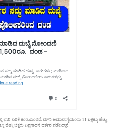
ಿ ಭಾರಿ ಏರಿಕೆ ಕಂಡುಬಂದಿದೆ. ಮೌನಿ ಅಮಾವಾಸ್ಯೆಯಂದು 11 ಲಕ್ಷಕ್ಕೂ ಹೆಚ್ಚು
ೂ ಹೆಚ್ಚು ಭಕ್ತರು ವಿಶ್ವನಾಥನ ದರ್ಶನ ಪಡೆದಿದ್ದಾರೆ.