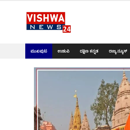
Skip
to
content
ಮುಖಪುಟ
ಉಡುಪಿ
ದಕ್ಷಿಣ ಕನ್ನಡ
ರಾಜ್ಯ ನ್ಯೂಸ್