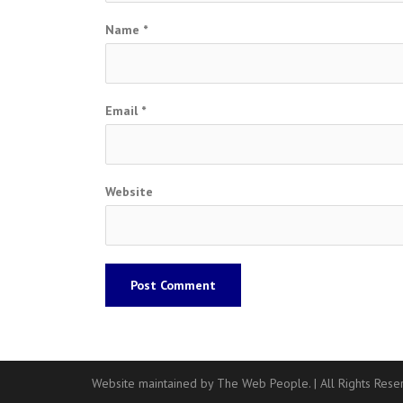
Name
*
Email
*
Website
Website maintained by The Web People.
|
All Rights Res